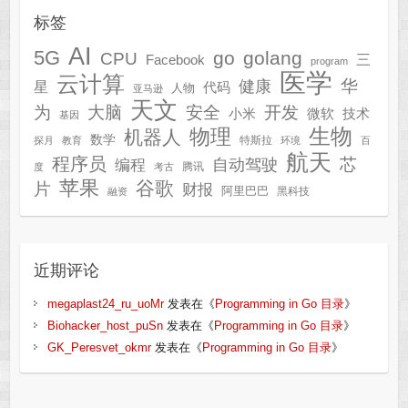
标签
AI
5G
go
golang
CPU
三
Facebook
program
医学
云计算
华
健康
星
代码
人物
亚马逊
天文
为
开发
大脑
安全
技术
小米
微软
基因
生物
物理
机器人
数学
特斯拉
探月
教育
环境
百
航天
程序员
芯
自动驾驶
编程
腾讯
度
考古
苹果
谷歌
片
财报
阿里巴巴
黑科技
融资
近期评论
megaplast24_ru_uoMr
发表在《
Programming in Go 目录
》
Biohacker_host_puSn
发表在《
Programming in Go 目录
》
GK_Peresvet_okmr
发表在《
Programming in Go 目录
》