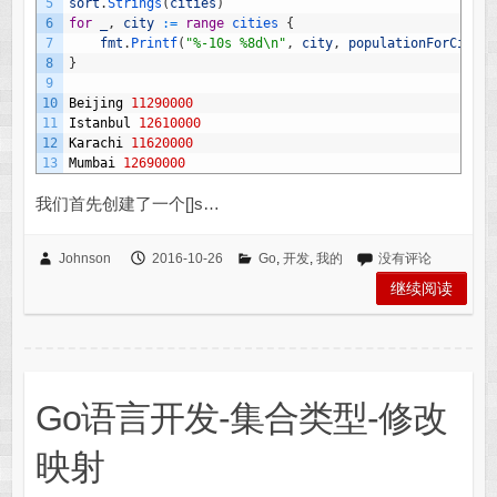
5
sort
.
Strings
(
cities
)
6
for
_
,
city
:
=
range
cities
{
7
fmt
.
Printf
(
"%-10s %8d\n"
,
city
,
populationForCity
[
c
8
}
9
10
Beijing
11290000
11
Istanbul
12610000
12
Karachi
11620000
13
Mumbai
12690000
我们首先创建了一个[]s…
Johnson
2016-10-26
Go
,
开发
,
我的
没有评论
继续阅读
Go语言开发-集合类型-修改
映射