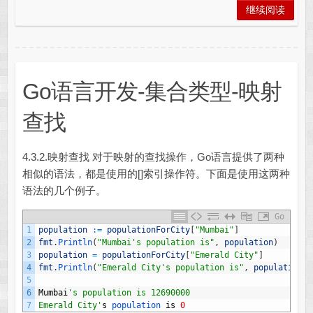
继续阅读
Go语言开发-集合类型-映射
查找
4.3.2.映射查找 对于映射的查找操作，Go语言提供了两种
相似的语法，都是使用的[]索引操作符。下面是使用这两种
语法的几个例子。
Go
1
population
:
=
populationForCity
[
"Mumbai"
]
2
fmt
.
Println
(
"Mumbai's population is"
,
population
)
3
population
=
populationForCity
[
"Emerald City"
]
4
fmt
.
Println
(
"Emerald City's population is"
,
population
)
5
6
Mumbai
's population is 12690000
7
Emerald City'
s
population 
is
0