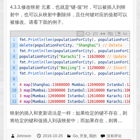
4.3.3.修改映射 元素，也就是“键-值”对，可以被插入到映
射中，也可以从映射中删除掉，且任何键对应的值都可以
被修改。请看下面的例子。
Go
1
fmt
.
Println
(
len
(
populationForCity
)
,
populationForCity
)
2
delete
(
populationForCity
,
"Shanghai"
)
// Delete
3
fmt
.
Println
(
len
(
populationForCity
)
,
populationForCity
)
4
populationForCity
[
"Karachi"
]
=
11620000
// Update
5
fmt
.
Println
(
len
(
populationForCity
)
,
populationForCity
)
6
populationForCity
[
"Beijing"
]
=
11290000
// Insert
7
fmt
.
Println
(
len
(
populationForCity
)
,
populationForCity
)
8
9
4
map
[
Shanghai
:
13680000
Mumbai
:
12690000
Istanbul
:
126100
10
3
map
[
Mumbai
:
12690000
Istanbul
:
12610000
Karachi
:
1062000
11
3
map
[
Mumbai
:
12690000
Istanbul
:
12610000
Karachi
:
1162000
12
4
map
[
Mumbai
:
12690000
Istanbul
:
12610000
Karachi
:
1162000
映射的插入和更新语法是一样：如果给定的键不存在，则
将给定的键和值插入到该映射中；而如果存在，则将…
Johnson
2016-10-25
Go
,
开发
,
我的
没有评论