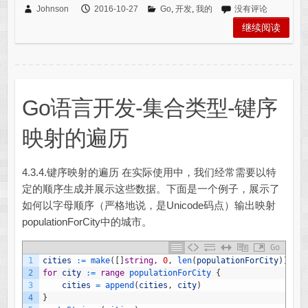
Johnson
2016-10-27
Go
,
开发
,
我的
没有评论
继续阅读
Go语言开发-集合类型-键序
映射的遍历
4.3.4.键序映射的遍历 在实际使用中，我们经常需要以特
定的顺序生成并展示这些数据。下面是一个例子，展示了
如何以字母顺序（严格地说，是Unicode码点）输出映射
populationForCity中的城市。
Go
1
cities
:
=
make
(
[
]
string
,
0
,
len
(
populationForCity
)
)
2
for
city
:
=
range
populationForCity
{
3
cities
=
append
(
cities
,
city
)
4
}