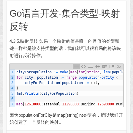
Go语言开发-集合类型-映射
反转
4.3.5.映射反转 如果一个映射的值是唯一的且值的类型和
键一样都是被支持类型的话，我们就可以很容易的将该映
射进行反转操作。
Go
1
cityForPopulation
:
=
make
(
map
[
int
]
string
,
len
(
population
2
for
city
,
population
:
=
range
populationForCity
{
3
cityForPopulation
[
population
]
=
city
4
}
5
fmt
.
Println
(
cityForPopulation
)
6
7
map
[
12610000
:
Istanbul
11290000
:
Beijing
12690000
:
Mumbai
1
因为populationForCity是map[string]int类型的，所以我们开
始创建了一个反转的映射…