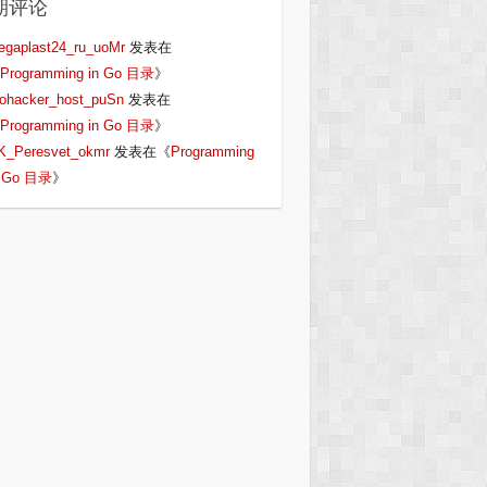
期评论
egaplast24_ru_uoMr
发表在
Programming in Go 目录
》
iohacker_host_puSn
发表在
Programming in Go 目录
》
K_Peresvet_okmr
发表在《
Programming
n Go 目录
》