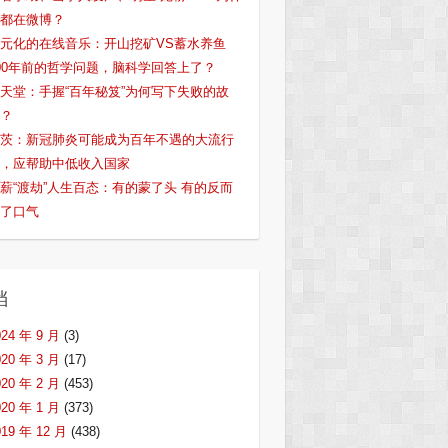
都在微博？
元化的在线音乐：开山挖矿VS蓄水养鱼
00年前的哲学问题，脑科学回答上了？
天堂：手握“百年秘笈”为何写下失败的故
？
茨：新冠肺炎可能成为百年不遇的大流行
，应帮助中低收入国家
薪“渡劫”人生百态：有的蒙了头 有的反而
了口气
档
024 年 9 月
(3)
020 年 3 月
(17)
020 年 2 月
(453)
020 年 1 月
(373)
019 年 12 月
(438)