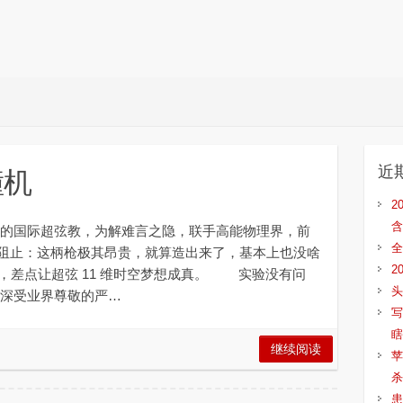
近
撞机
2
含
国际超弦教，为解难言之隐，联手高能物理界，前
全
阻止：这柄枪极其昂贵，就算造出来了，基本上也没啥
2
，差点让超弦 11 维时空梦想成真。 实验没有问
头
深受业界尊敬的严…
写
瞎
继续阅读
苹
杀
患