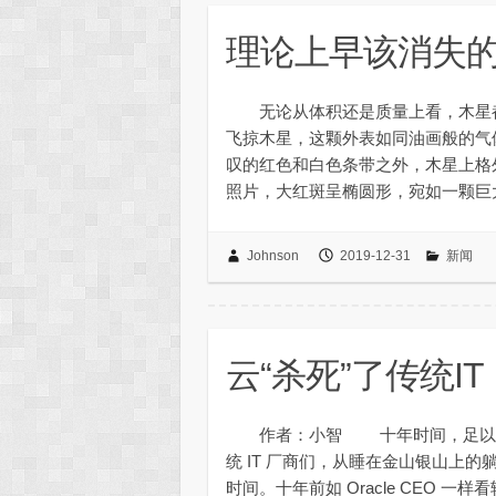
理论上早该消失
无论从体积还是质量上看，木星都
飞掠木星，这颗外表如同油画般的
叹的红色和白色条带之外，木星上格
照片，大红斑呈椭圆形，宛如一颗巨
Johnson
2019-12-31
新闻
云“杀死”了传统IT
作者：小智 十年时间，足以水滴石穿。
统 IT 厂商们，从睡在金山银山上
时间。十年前如 Oracle CEO