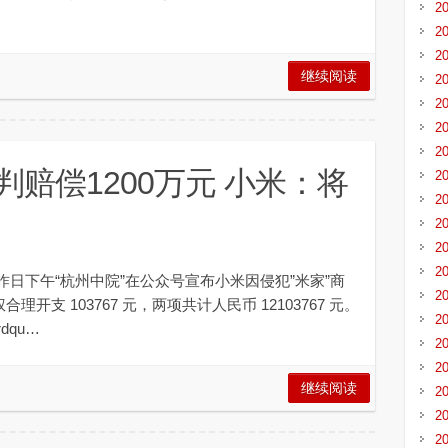
2
2
2
继续阅读
2
2
2
2
判赔偿1200万元 小米：将
2
2
2
2
2
昨日下午“杭州中院”在公众号宣布小米因侵犯”米家”商
2
理开支 103767 元，两项共计人民币 12103767 元。
2
dqu…
2
2
继续阅读
2
2
2