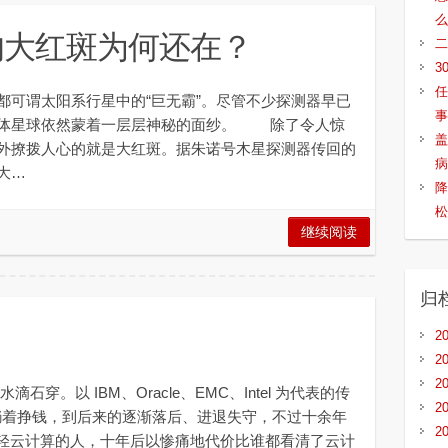
么
的大红斑为何还在？
二
3
任
可谓太阳系行星中的“巨无霸”。尽管不少探测器早已
事
气体星球依然蒙着一层层神秘的面纱。 除了令人惊
盖
外撩拨人心的就是大红斑。据朱诺号木星探测器传回的
病
大…
降
松
继续阅读
归
2
2
2
以 IBM、Oracle、EMC、Intel 为代表的传
2
的躺着挣钱，到后来的逐渐落后、进退失守，不过十余年
2
 一样看轻云计算的人，十年后以惨痛地代价比谁都看清了云计