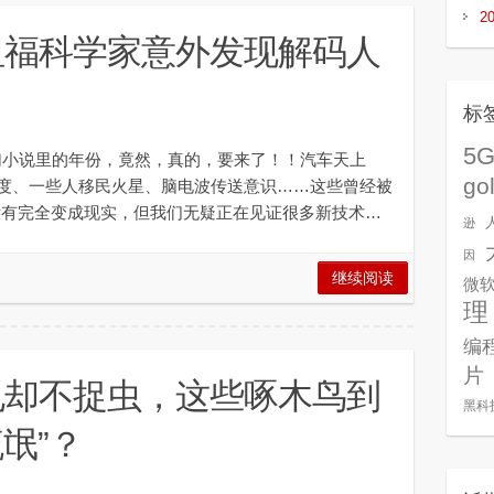
2
坦福科学家意外发现解码人
口
标
5
幻小说里的年份，竟然，真的，要来了！！汽车天上
go
度、一些人移民火星、脑电波传送意识……这些曾经被
虽然没有完全变成现实，但我们无疑正在见证很多新技术…
逊
因
继续阅读
微
理
编
片
孔却不捉虫，这些啄木鸟到
黑科
流氓”？