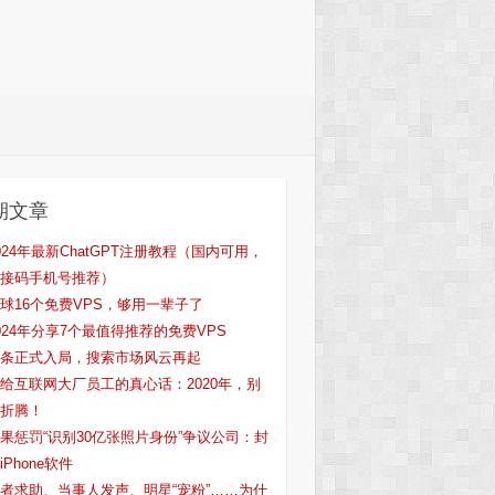
期文章
024年最新ChatGPT注册教程（国内可用，
接码手机号推荐）
球16个免费VPS，够用一辈子了
024年分享7个最值得推荐的免费VPS
条正式入局，搜索市场风云再起
给互联网大厂员工的真心话：2020年，别
折腾！
果惩罚“识别30亿张照片身份”争议公司：封
iPhone软件
者求助、当事人发声、明星“宠粉”……为什