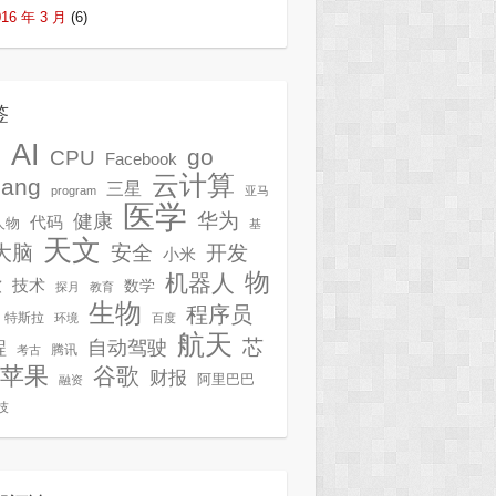
016 年 3 月
(6)
签
AI
G
go
CPU
Facebook
云计算
lang
三星
program
亚马
医学
华为
健康
代码
人物
基
天文
开发
大脑
安全
小米
物
机器人
技术
软
数学
探月
教育
生物
程序员
特斯拉
环境
百度
航天
芯
自动驾驶
程
腾讯
考古
苹果
谷歌
财报
阿里巴巴
融资
技