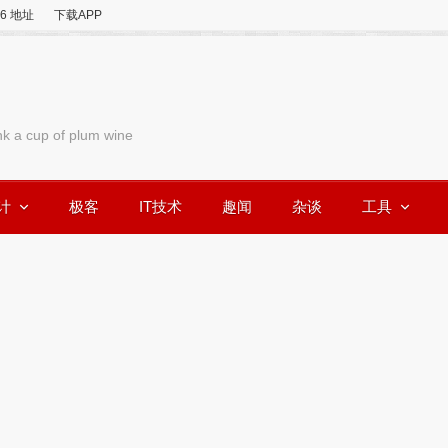
v6 地址
下载APP
nk a cup of plum wine
计
极客
IT技术
趣闻
杂谈
工具