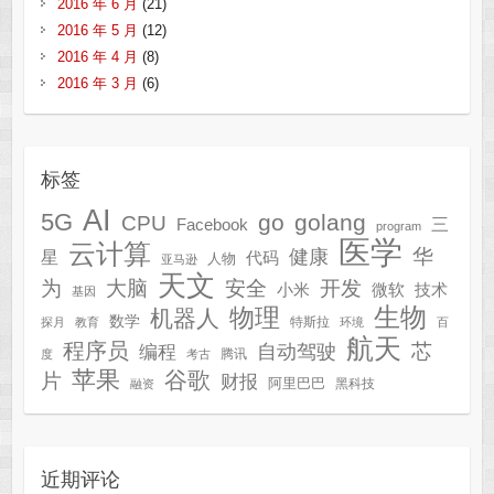
2016 年 6 月
(21)
2016 年 5 月
(12)
2016 年 4 月
(8)
2016 年 3 月
(6)
标签
AI
5G
go
golang
CPU
三
Facebook
program
医学
云计算
华
健康
星
代码
人物
亚马逊
天文
为
开发
大脑
安全
技术
小米
微软
基因
生物
物理
机器人
数学
特斯拉
探月
教育
环境
百
航天
程序员
芯
自动驾驶
编程
腾讯
度
考古
苹果
谷歌
片
财报
阿里巴巴
黑科技
融资
近期评论