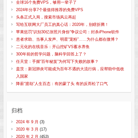
全球16个免费VPS，够用一辈子了
2024年分享7个最值得推荐的免费VPS
头条正式入局，搜索市场风云再起
写给互联网大厂员工的真心话：2020年，别瞎折腾！
苹果惩罚“识别30亿张照片身份”争议公司：封杀iPhone软件
患者求助、当事人发声、明星“宠粉”……为什么都在微博？
二元化的在线音乐：开山挖矿VS蓄水养鱼
300年前的哲学问题，脑科学回答上了？
任天堂：手握“百年秘笈”为何写下失败的故事？
盖茨：新冠肺炎可能成为百年不遇的大流行病，应帮助中低收
入国家
降薪“渡劫”人生百态：有的蒙了头 有的反而松了口气
归档
2024 年 9 月
(3)
2020 年 3 月
(17)
2020 年 2 月
(453)