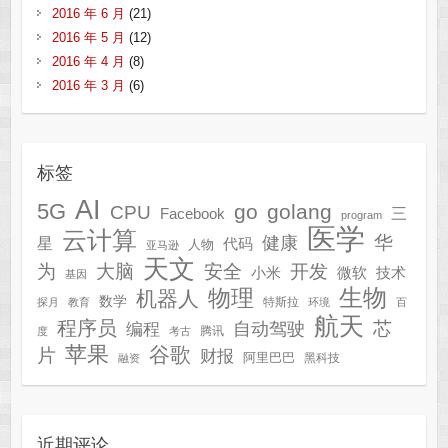
2016 年 6 月
(21)
2016 年 5 月
(12)
2016 年 4 月
(8)
2016 年 3 月
(6)
标签
AI
5G
go
golang
CPU
三
Facebook
program
医学
云计算
华
健康
星
代码
人物
亚马逊
天文
为
开发
大脑
安全
技术
小米
微软
基因
生物
物理
机器人
数学
特斯拉
探月
教育
环境
百
航天
程序员
芯
自动驾驶
编程
腾讯
度
考古
苹果
谷歌
片
财报
阿里巴巴
黑科技
融资
近期评论