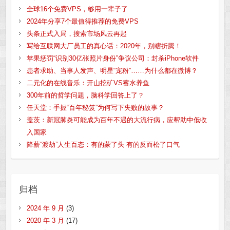
全球16个免费VPS，够用一辈子了
2024年分享7个最值得推荐的免费VPS
头条正式入局，搜索市场风云再起
写给互联网大厂员工的真心话：2020年，别瞎折腾！
苹果惩罚“识别30亿张照片身份”争议公司：封杀iPhone软件
患者求助、当事人发声、明星“宠粉”……为什么都在微博？
二元化的在线音乐：开山挖矿VS蓄水养鱼
300年前的哲学问题，脑科学回答上了？
任天堂：手握“百年秘笈”为何写下失败的故事？
盖茨：新冠肺炎可能成为百年不遇的大流行病，应帮助中低收
入国家
降薪“渡劫”人生百态：有的蒙了头 有的反而松了口气
归档
2024 年 9 月
(3)
2020 年 3 月
(17)