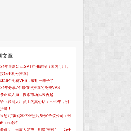
期文章
024年最新ChatGPT注册教程（国内可用，
接码手机号推荐）
球16个免费VPS，够用一辈子了
024年分享7个最值得推荐的免费VPS
条正式入局，搜索市场风云再起
给互联网大厂员工的真心话：2020年，别
折腾！
果惩罚“识别30亿张照片身份”争议公司：封
iPhone软件
者求助、当事人发声、明星“宠粉”……为什