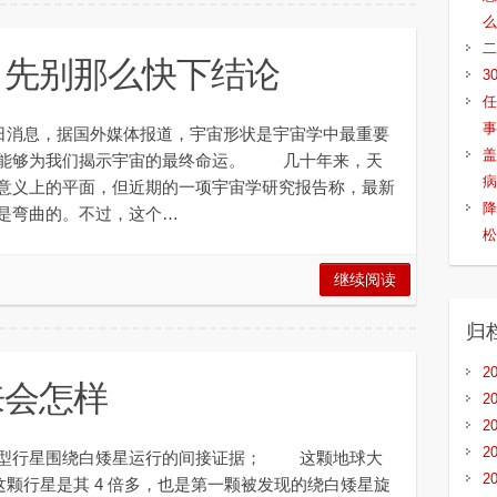
么
二
？先别那么快下结论
3
任
事
 日消息，据国外媒体报道，宇宙形状是宇宙学中最重要
盖
至能够为我们揭示宇宙的最终命运。 几十年来，天
病
意义上的平面，但近期的一项宇宙学研究报告称，最新
降
是弯曲的。不过，这个…
松
继续阅读
归
2
来会怎样
2
2
2
型行星围绕白矮星运行的间接证据； 这颗地球大
2
而这颗行星是其 4 倍多，也是第一颗被发现的绕白矮星旋