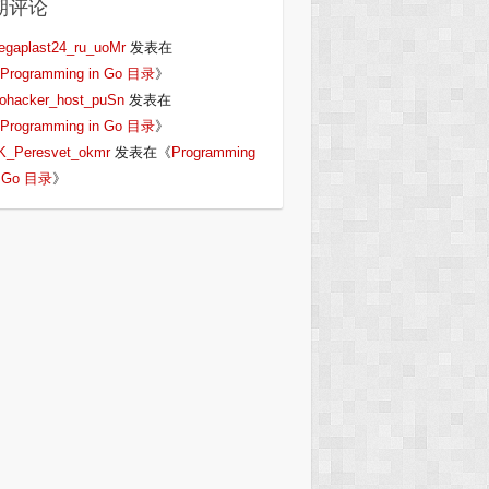
期评论
egaplast24_ru_uoMr
发表在
Programming in Go 目录
》
iohacker_host_puSn
发表在
Programming in Go 目录
》
K_Peresvet_okmr
发表在《
Programming
n Go 目录
》