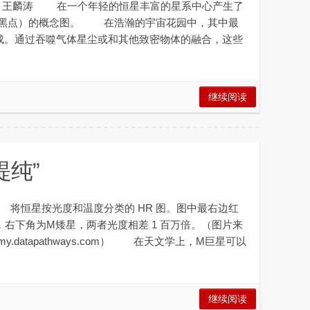
u，翻译：王麟涛 在一个年轻的恒星丰富的星系中心产生了
心黑点）的概念图。 在浩瀚的宇宙花园中，其中最
而成。通过吞噬气体星尘或和其他致密物体的融合，这些
继续阅读
提纯”
恒星按光度和温度分类的 HR 图。图中最右边红
右下角为M矮星，两者光度相差 1 百万倍。（图片来
tronomy.datapathways.com） 在天文学上，M巨星可以
继续阅读