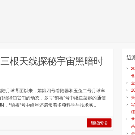
近
作 三根天线探秘宇宙黑暗时
2
含
全
月球背面以来，嫦娥四号着陆器和玉兔二号月球车
2
们能得知它们的动态，多亏“鹊桥”号中继星架起的通信
头
，“鹊桥”号中继星还肩负着多项科学与技术实…
写
瞎
苹
继续阅读
杀
患