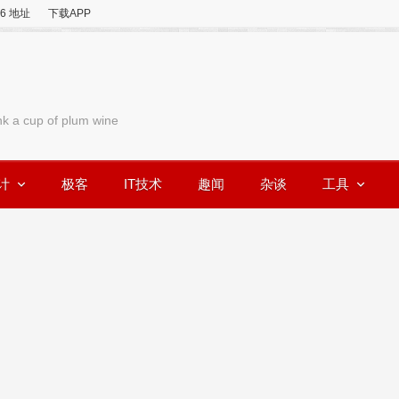
v6 地址
下载APP
nk a cup of plum wine
计
极客
IT技术
趣闻
杂谈
工具