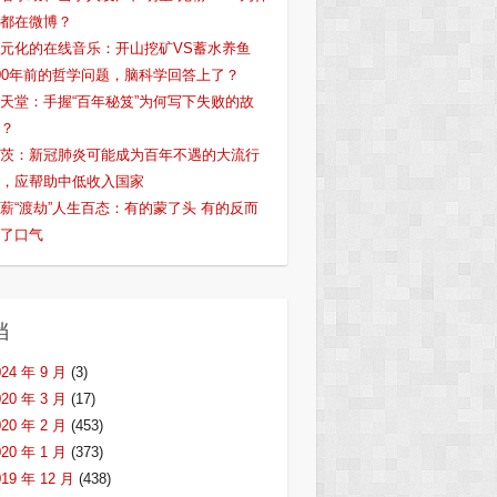
都在微博？
元化的在线音乐：开山挖矿VS蓄水养鱼
00年前的哲学问题，脑科学回答上了？
天堂：手握“百年秘笈”为何写下失败的故
？
茨：新冠肺炎可能成为百年不遇的大流行
，应帮助中低收入国家
薪“渡劫”人生百态：有的蒙了头 有的反而
了口气
档
024 年 9 月
(3)
020 年 3 月
(17)
020 年 2 月
(453)
020 年 1 月
(373)
019 年 12 月
(438)