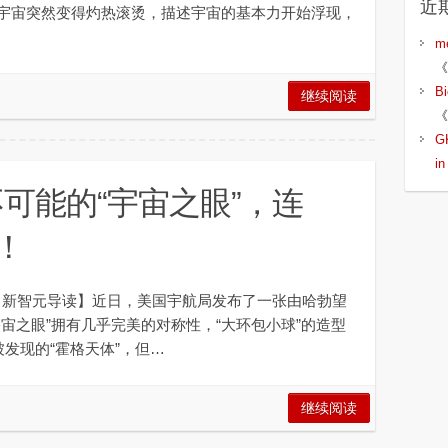
近
宇宙突然变得灼热滚烫，描述宇宙的基本力开始浮现，
…
m
《
B
继续阅读
《
G
i
可能的“宇宙之眼”，连
！
新智元导读】近日，美国宇航局发布了一张由哈勃望
宙之眼”拥有几乎完美的对称性，“大环包小球”的造型
被发现的“霍格天体”，但…
继续阅读