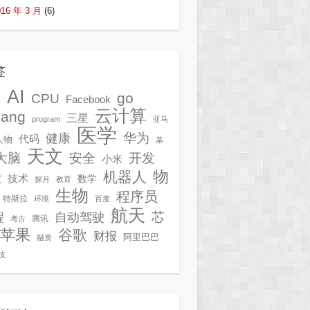
016 年 3 月
(6)
签
AI
G
go
CPU
Facebook
云计算
lang
三星
program
亚马
医学
华为
健康
代码
人物
基
天文
开发
大脑
安全
小米
物
机器人
技术
软
数学
探月
教育
生物
程序员
特斯拉
环境
百度
航天
芯
自动驾驶
程
腾讯
考古
苹果
谷歌
财报
阿里巴巴
融资
技