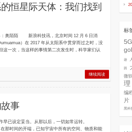
系的恒星际天体：我们找到
2
标
客：奥陌陌 新浪科技讯，北京时间 12 月 6 日消
5
muamua）在 2017 年从太阳系中贯穿而过之时，没
go
但这一次，当这样的事情第二次发生时，科学家们认
逊
因
继续阅读
微
理
编
片
的故事
黑科
作早已设定妥当。从那以后，一切如常运转。
前，在那时间的开端，已知宇宙中所有的空间、物质和能