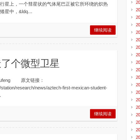
2
行星上，一个彗星状的气体尾巴正被它所环绕的炽热
2
星中，&ldq…
2
2
继续阅读
2
2
2
2
造了个微型卫星
2
2
2
译：liufeng 原文链接：
2
station/research/news/aztech-first-mexican-student-
2
…
2
2
继续阅读
2
2
2
2