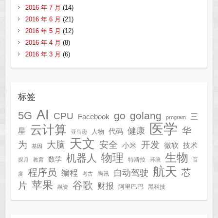
2016 年 7 月
(14)
2016 年 6 月
(21)
2016 年 5 月
(12)
2016 年 4 月
(8)
2016 年 3 月
(6)
标签
AI
5G
go
golang
CPU
三
Facebook
program
医学
云计算
华
健康
星
代码
人物
亚马逊
天文
为
开发
大脑
安全
技术
小米
微软
基因
生物
物理
机器人
数学
特斯拉
探月
教育
环境
百
航天
程序员
芯
自动驾驶
编程
腾讯
度
考古
苹果
谷歌
片
财报
阿里巴巴
黑科技
融资