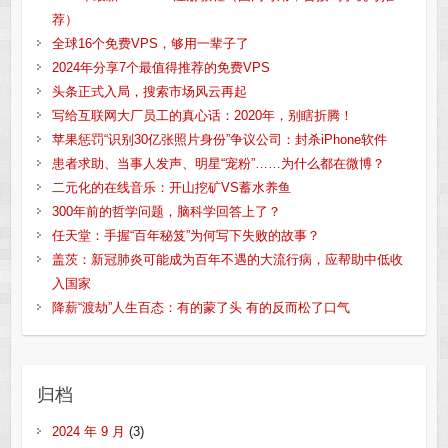
荐）
全球16个免费VPS，够用一辈子了
2024年分享7个最值得推荐的免费VPS
头条正式入局，搜索市场风云再起
写给互联网大厂员工的真心话：2020年，别瞎折腾！
苹果惩罚“识别30亿张照片身份”争议公司：封杀iPhone软件
患者求助、当事人发声、明星“宠粉”……为什么都在微博？
二元化的在线音乐：开山挖矿VS蓄水养鱼
300年前的哲学问题，脑科学回答上了？
任天堂：手握“百年秘笈”为何写下失败的故事？
盖茨：新冠肺炎可能成为百年不遇的大流行病，应帮助中低收
入国家
降薪“渡劫”人生百态：有的蒙了头 有的反而松了口气
归档
2024 年 9 月
(3)