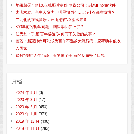
苹果惩罚“识别30亿张照片身份”争议公司：封杀iPhone软件
患者求助、当事人发声、明星“宠粉”……为什么都在微博？
二元化的在线音乐：开山挖矿VS蓄水养鱼
300年前的哲学问题，脑科学回答上了？
任天堂：手握“百年秘笈”为何写下失败的故事？
盖茨：新冠肺炎可能成为百年不遇的大流行病，应帮助中低收
入国家
降薪“渡劫”人生百态：有的蒙了头 有的反而松了口气
归档
2024 年 9 月
(3)
2020 年 3 月
(17)
2020 年 2 月
(453)
2020 年 1 月
(373)
2019 年 12 月
(438)
2019 年 11 月
(293)