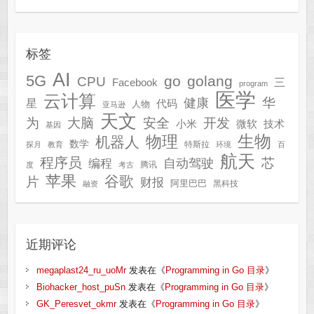
标签
AI
5G
go
golang
CPU
三
Facebook
program
医学
云计算
华
健康
星
代码
人物
亚马逊
天文
为
开发
大脑
安全
技术
小米
微软
基因
生物
物理
机器人
数学
特斯拉
探月
教育
环境
百
航天
程序员
芯
自动驾驶
编程
腾讯
度
考古
苹果
谷歌
片
财报
阿里巴巴
黑科技
融资
近期评论
megaplast24_ru_uoMr
发表在《
Programming in Go 目录
》
Biohacker_host_puSn
发表在《
Programming in Go 目录
》
GK_Peresvet_okmr
发表在《
Programming in Go 目录
》