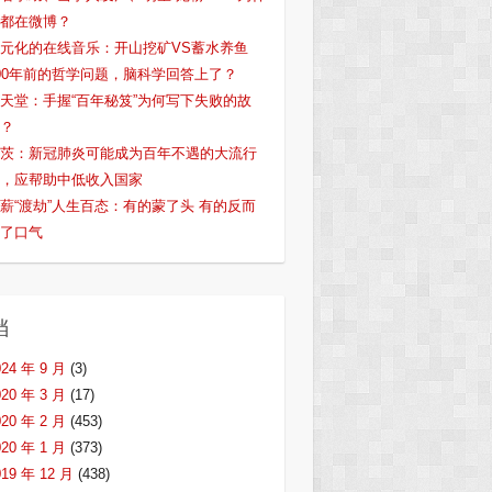
都在微博？
元化的在线音乐：开山挖矿VS蓄水养鱼
00年前的哲学问题，脑科学回答上了？
天堂：手握“百年秘笈”为何写下失败的故
？
茨：新冠肺炎可能成为百年不遇的大流行
，应帮助中低收入国家
薪“渡劫”人生百态：有的蒙了头 有的反而
了口气
档
024 年 9 月
(3)
020 年 3 月
(17)
020 年 2 月
(453)
020 年 1 月
(373)
019 年 12 月
(438)