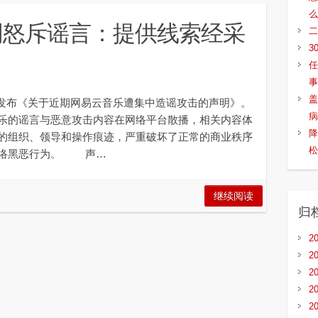
么
明怒斥谣言：提供线索经采
二
3
任
事
盖
乐发布《关于近期网易云音乐遭集中造谣攻击的声明》。
病
的谣言与恶意攻击内容在网络平台散播，相关内容体
降
的组织、领导和操作痕迹，严重破坏了正常的商业秩序
松
网络黑恶行为。 声…
继续阅读
归
2
2
2
2
2