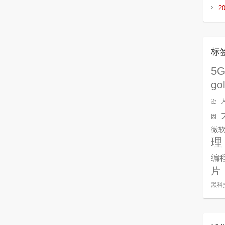
2
标
5
go
逊
因
微
理
编
片
黑科