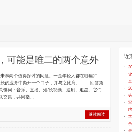
近
，可能是唯二的两个意外
2
含
我们来聊两个值得探讨的问题。一是年轻人都在哪里冲
全
T 擅长的业务中撕开一个口子，并与之比肩。 回答第
2
关键词：音乐、直播、短/长视频、追剧、追星。它们
头
联交集，共同指…
写
瞎
继续阅读
苹
杀
患