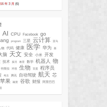
016 年 3 月
(6)
签
AI
G
go
CPU
Facebook
云计算
lang
三星
program
亚马
医学
华为
健康
代码
人物
基
天文
开发
大脑
安全
小米
物
机器人
技术
软
数学
探月
教育
生物
程序员
特斯拉
环境
百度
航天
芯
自动驾驶
程
腾讯
考古
苹果
谷歌
财报
阿里巴巴
融资
技