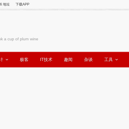
v6 地址
下载APP
nk a cup of plum wine
计
极客
IT技术
趣闻
杂谈
工具