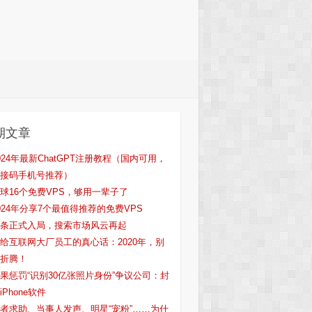
期文章
024年最新ChatGPT注册教程（国内可用，
接码手机号推荐）
球16个免费VPS，够用一辈子了
024年分享7个最值得推荐的免费VPS
条正式入局，搜索市场风云再起
给互联网大厂员工的真心话：2020年，别
折腾！
果惩罚“识别30亿张照片身份”争议公司：封
iPhone软件
者求助、当事人发声、明星“宠粉”……为什