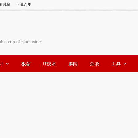
v6 地址
下载APP
nk a cup of plum wine
计
极客
IT技术
趣闻
杂谈
工具