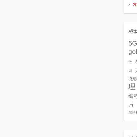
2
标
5
go
逊
因
微
理
编
片
黑科