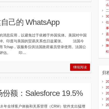
么
二
3
己的 WhatsApp
任
事
盖
消息应用，以避免过于依赖于外国实体。美国对中国
病
警钟。印度与美国的贸易关系也日益紧张。 法国今
降
 Tchap，该服务仅供法国政府雇员登录使用。法国公
松
看和评估。 印…
继续阅读
归
2
2
份额：Salesforce 19.5%
2
2
2
2018 年全球客户体验和关系管理（CRM）软件支出猛增