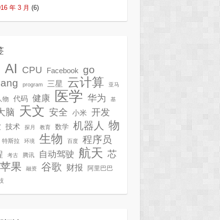
016 年 3 月
(6)
签
AI
G
go
CPU
Facebook
云计算
lang
三星
program
亚马
医学
华为
健康
代码
人物
基
天文
开发
大脑
安全
小米
物
机器人
技术
软
数学
探月
教育
生物
程序员
特斯拉
环境
百度
航天
芯
自动驾驶
程
腾讯
考古
苹果
谷歌
财报
阿里巴巴
融资
技