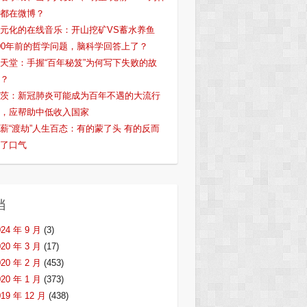
都在微博？
元化的在线音乐：开山挖矿VS蓄水养鱼
00年前的哲学问题，脑科学回答上了？
天堂：手握“百年秘笈”为何写下失败的故
？
茨：新冠肺炎可能成为百年不遇的大流行
，应帮助中低收入国家
薪“渡劫”人生百态：有的蒙了头 有的反而
了口气
档
024 年 9 月
(3)
020 年 3 月
(17)
020 年 2 月
(453)
020 年 1 月
(373)
019 年 12 月
(438)