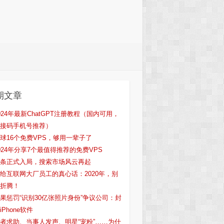
期文章
024年最新ChatGPT注册教程（国内可用，
接码手机号推荐）
球16个免费VPS，够用一辈子了
024年分享7个最值得推荐的免费VPS
条正式入局，搜索市场风云再起
给互联网大厂员工的真心话：2020年，别
折腾！
果惩罚“识别30亿张照片身份”争议公司：封
iPhone软件
者求助、当事人发声、明星“宠粉”……为什