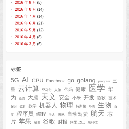
2016 年 9 月
(5)
2016 年 8 月
(14)
2016 年 7 月
(14)
2016 年 6 月
(21)
2016 年 5 月
(12)
2016 年 4 月
(8)
2016 年 3 月
(6)
标签
AI
5G
go
golang
CPU
三
Facebook
program
医学
云计算
华
健康
星
代码
人物
亚马逊
天文
为
开发
大脑
安全
技术
小米
微软
基因
生物
物理
机器人
数学
特斯拉
探月
教育
环境
百
航天
程序员
芯
自动驾驶
编程
腾讯
度
考古
苹果
谷歌
片
财报
阿里巴巴
黑科技
融资