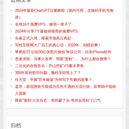
近期文章
2024年最新ChatGPT注册教程（国内可用，含接码手机号推
荐）
全球16个免费VPS，够用一辈子了
2024年分享7个最值得推荐的免费VPS
头条正式入局，搜索市场风云再起
写给互联网大厂员工的真心话：2020年，别瞎折腾！
苹果惩罚“识别30亿张照片身份”争议公司：封杀iPhone软件
患者求助、当事人发声、明星“宠粉”……为什么都在微博？
二元化的在线音乐：开山挖矿VS蓄水养鱼
300年前的哲学问题，脑科学回答上了？
任天堂：手握“百年秘笈”为何写下失败的故事？
盖茨：新冠肺炎可能成为百年不遇的大流行病，应帮助中低收
入国家
降薪“渡劫”人生百态：有的蒙了头 有的反而松了口气
归档