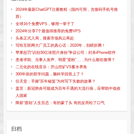
2024年最新ChatGPT注册教程（国内可用，含接码手机号推
荐）
全球16个免费VPS，够用一辈子了
2024年分享7个最值得推荐的免费VPS
头条正式入局，搜索市场风云再起
写给互联网大厂员工的真心话：2020年，别瞎折腾！
苹果惩罚“识别30亿张照片身份”争议公司：封杀iPhone软件
患者求助、当事人发声、明星“宠粉”……为什么都在微博？
二元化的在线音乐：开山挖矿VS蓄水养鱼
300年前的哲学问题，脑科学回答上了？
任天堂：手握“百年秘笈”为何写下失败的故事？
盖茨：新冠肺炎可能成为百年不遇的大流行病，应帮助中低收
入国家
降薪“渡劫”人生百态：有的蒙了头 有的反而松了口气
归档