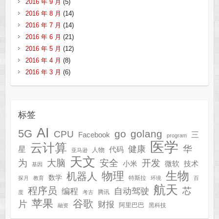
2016 年 9 月
(5)
2016 年 8 月
(14)
2016 年 7 月
(14)
2016 年 6 月
(21)
2016 年 5 月
(12)
2016 年 4 月
(8)
2016 年 3 月
(6)
标签
AI
5G
go
golang
CPU
三
Facebook
program
医学
云计算
华
健康
星
代码
人物
亚马逊
天文
为
开发
大脑
安全
技术
小米
微软
基因
生物
物理
机器人
数学
特斯拉
探月
教育
环境
百
航天
程序员
芯
自动驾驶
编程
腾讯
度
考古
苹果
谷歌
片
财报
阿里巴巴
黑科技
融资