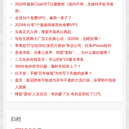
2024年最新ChatGPT注册教程（国内可用，含接码手机号推
荐）
全球16个免费VPS，够用一辈子了
2024年分享7个最值得推荐的免费VPS
头条正式入局，搜索市场风云再起
写给互联网大厂员工的真心话：2020年，别瞎折腾！
苹果惩罚“识别30亿张照片身份”争议公司：封杀iPhone软件
患者求助、当事人发声、明星“宠粉”……为什么都在微博？
二元化的在线音乐：开山挖矿VS蓄水养鱼
300年前的哲学问题，脑科学回答上了？
任天堂：手握“百年秘笈”为何写下失败的故事？
盖茨：新冠肺炎可能成为百年不遇的大流行病，应帮助中低收
入国家
降薪“渡劫”人生百态：有的蒙了头 有的反而松了口气
归档