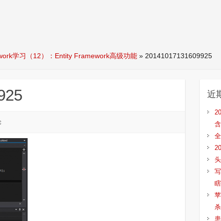
mework学习（12）：Entity Framework高级功能
»
20141017131609925
925
近
2
论
含
全
2
头
写
瞎
苹
杀
患