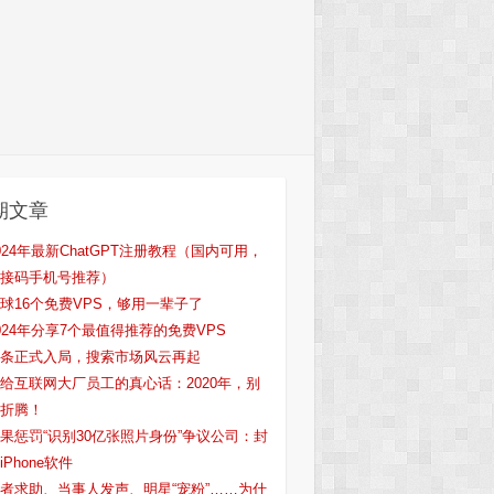
期文章
024年最新ChatGPT注册教程（国内可用，
接码手机号推荐）
球16个免费VPS，够用一辈子了
024年分享7个最值得推荐的免费VPS
条正式入局，搜索市场风云再起
给互联网大厂员工的真心话：2020年，别
折腾！
果惩罚“识别30亿张照片身份”争议公司：封
iPhone软件
者求助、当事人发声、明星“宠粉”……为什