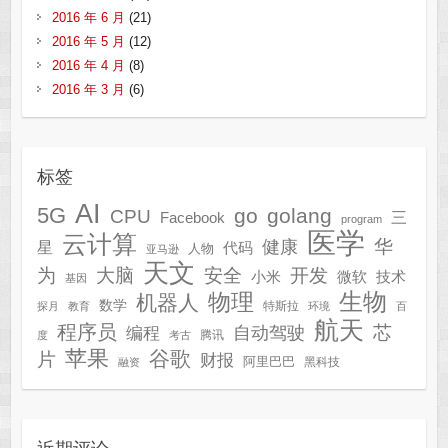
2016 年 6 月
(21)
2016 年 5 月
(12)
2016 年 4 月
(8)
2016 年 3 月
(6)
标签
AI
5G
go
golang
CPU
三
Facebook
program
医学
云计算
华
健康
星
代码
人物
亚马逊
天文
为
开发
大脑
安全
技术
小米
微软
基因
生物
物理
机器人
数学
特斯拉
探月
教育
环境
百
航天
程序员
芯
自动驾驶
编程
腾讯
度
考古
苹果
谷歌
片
财报
阿里巴巴
黑科技
融资