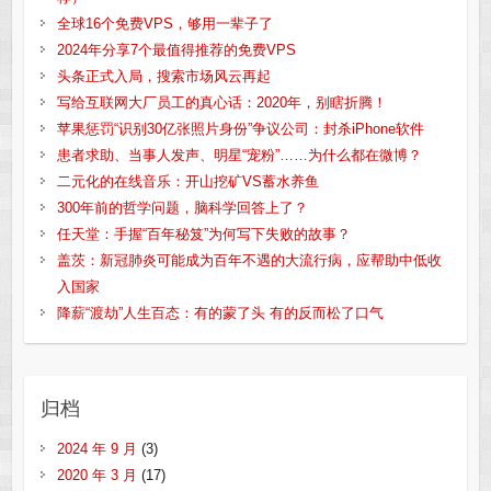
全球16个免费VPS，够用一辈子了
2024年分享7个最值得推荐的免费VPS
头条正式入局，搜索市场风云再起
写给互联网大厂员工的真心话：2020年，别瞎折腾！
苹果惩罚“识别30亿张照片身份”争议公司：封杀iPhone软件
患者求助、当事人发声、明星“宠粉”……为什么都在微博？
二元化的在线音乐：开山挖矿VS蓄水养鱼
300年前的哲学问题，脑科学回答上了？
任天堂：手握“百年秘笈”为何写下失败的故事？
盖茨：新冠肺炎可能成为百年不遇的大流行病，应帮助中低收
入国家
降薪“渡劫”人生百态：有的蒙了头 有的反而松了口气
归档
2024 年 9 月
(3)
2020 年 3 月
(17)