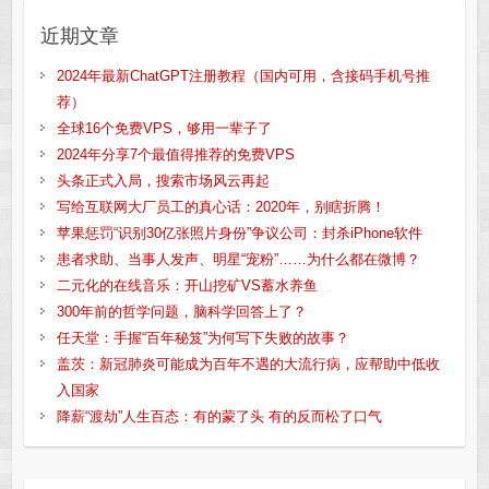
近期文章
2024年最新ChatGPT注册教程（国内可用，含接码手机号推
荐）
全球16个免费VPS，够用一辈子了
2024年分享7个最值得推荐的免费VPS
头条正式入局，搜索市场风云再起
写给互联网大厂员工的真心话：2020年，别瞎折腾！
苹果惩罚“识别30亿张照片身份”争议公司：封杀iPhone软件
患者求助、当事人发声、明星“宠粉”……为什么都在微博？
二元化的在线音乐：开山挖矿VS蓄水养鱼
300年前的哲学问题，脑科学回答上了？
任天堂：手握“百年秘笈”为何写下失败的故事？
盖茨：新冠肺炎可能成为百年不遇的大流行病，应帮助中低收
入国家
降薪“渡劫”人生百态：有的蒙了头 有的反而松了口气