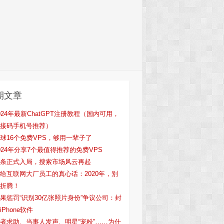
期文章
024年最新ChatGPT注册教程（国内可用，
接码手机号推荐）
球16个免费VPS，够用一辈子了
024年分享7个最值得推荐的免费VPS
条正式入局，搜索市场风云再起
给互联网大厂员工的真心话：2020年，别
折腾！
果惩罚“识别30亿张照片身份”争议公司：封
iPhone软件
者求助、当事人发声、明星“宠粉”……为什