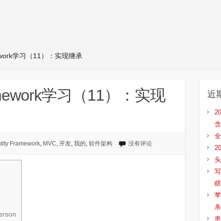
ramework学习（11）：实现继承
Framework学习（11）：实现
近
2
含
全
tity Framework
,
MVC
,
开发
,
我的
,
软件架构
没有评论
2
头
写
瞎
苹
杀
erson
患