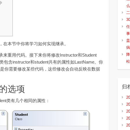
中
么
二
3
任
事
盖
，在本节中你将学习如何实现继承。
病
降
代码。接下来你将修改Instructor和Student
松
instructor和student共有的属性如LastName。你
但是你需要修改某些代码，这些修改会自动反映在数据
归
的选项
2
Student类有几个相同的属性：
2
2
2
2