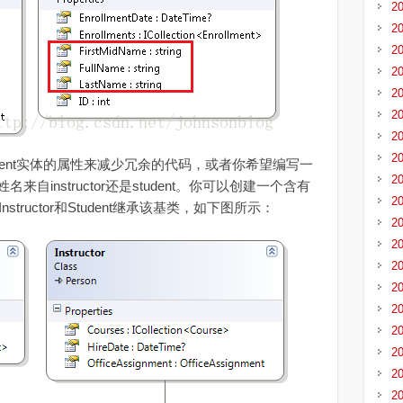
2
2
2
2
2
2
2
2
Student实体的属性来减少冗余的代码，或者你希望编写一
2
instructor还是student。你可以创建一个含有
2
structor和Student继承该基类，如下图所示：
2
2
2
2
2
2
2
2
2