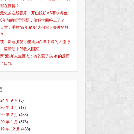
都在微博？
元化的在线音乐：开山挖矿VS蓄水养鱼
00年前的哲学问题，脑科学回答上了？
天堂：手握“百年秘笈”为何写下失败的故
？
茨：新冠肺炎可能成为百年不遇的大流行
，应帮助中低收入国家
薪“渡劫”人生百态：有的蒙了头 有的反而
了口气
档
024 年 9 月
(3)
020 年 3 月
(17)
020 年 2 月
(453)
020 年 1 月
(373)
019 年 12 月
(438)