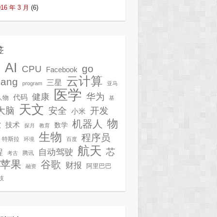
016 年 3 月
(6)
签
AI
G
go
CPU
Facebook
云计算
lang
三星
program
亚马
医学
华为
健康
代码
人物
基
天文
开发
大脑
安全
小米
物
机器人
技术
软
数学
探月
教育
生物
程序员
特斯拉
环境
百度
航天
芯
自动驾驶
程
腾讯
考古
苹果
谷歌
财报
阿里巴巴
融资
技