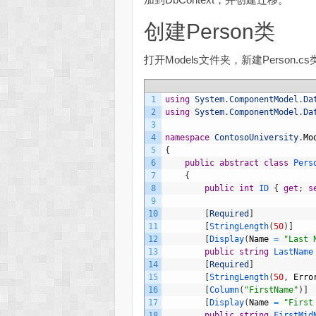
创建Person类
打开Models文件夹，新建Person
1
using
System
.
ComponentModel
.
Da
2
using
System
.
ComponentModel
.
Da
3
4
namespace
ContosoUniversity
.
Mo
5
{
6
public
abstract
class
Pers
7
{
8
public
int
ID
{
get
;
s
9
10
[
Required
]
11
[
StringLength
(
50
)
]
12
[
Display
(
Name
=
"Last 
13
public
string
LastName
14
[
Required
]
15
[
StringLength
(
50
,
Erro
16
[
Column
(
"FirstName"
)
]
17
[
Display
(
Name
=
"First
18
public
string
FirstMid