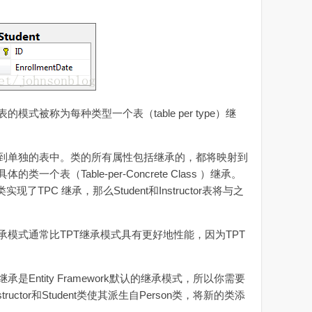
式被称为每种类型一个表（table per type）继
到单独的表中。类的所有属性包括继承的，都将映射到
个表（Table-per-Concrete Class ）继承。
tor类实现了TPC 继承，那么Student和Instructor表将与之
 和TPH继承模式通常比TPT继承模式具有更好地性能，因为TPT
是Entity Framework默认的继承模式，所以你需要
ructor和Student类使其派生自Person类，将新的类添