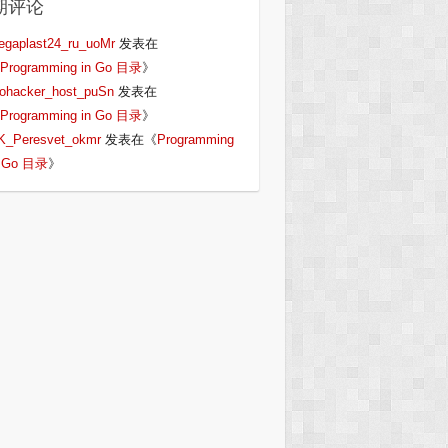
期评论
egaplast24_ru_uoMr
发表在
Programming in Go 目录
》
iohacker_host_puSn
发表在
Programming in Go 目录
》
K_Peresvet_okmr
发表在《
Programming
n Go 目录
》