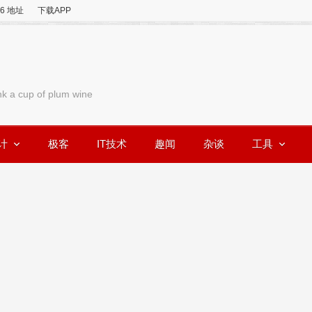
v6 地址
下载APP
nk a cup of plum wine
计
极客
IT技术
趣闻
杂谈
工具