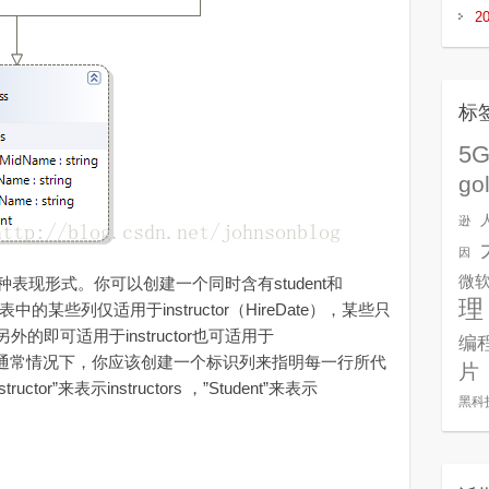
2
标
5
go
逊
因
微
表现形式。你可以创建一个同时含有student和
理
，该表中的某些列仅适用于instructor（HireDate），某些只
e），另外的即可适用于instructor也可适用于
编
stName）。通常情况下，你应该创建一个标识列来指明每一行所代
片
r”来表示instructors ，”Student”来表示
黑科