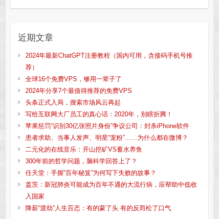
近期文章
2024年最新ChatGPT注册教程（国内可用，含接码手机号推
荐）
全球16个免费VPS，够用一辈子了
2024年分享7个最值得推荐的免费VPS
头条正式入局，搜索市场风云再起
写给互联网大厂员工的真心话：2020年，别瞎折腾！
苹果惩罚“识别30亿张照片身份”争议公司：封杀iPhone软件
患者求助、当事人发声、明星“宠粉”……为什么都在微博？
二元化的在线音乐：开山挖矿VS蓄水养鱼
300年前的哲学问题，脑科学回答上了？
任天堂：手握“百年秘笈”为何写下失败的故事？
盖茨：新冠肺炎可能成为百年不遇的大流行病，应帮助中低收
入国家
降薪“渡劫”人生百态：有的蒙了头 有的反而松了口气