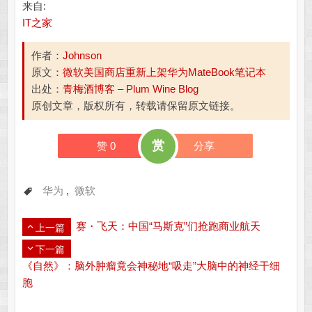
来自:
IT之家
作者：
Johnson
原文：
微软美国商店重新上架华为MateBook笔记本
出处：
青梅酒博客 – Plum Wine Blog
原创文章，版权所有，转载请保留原文链接。
赏
赞
0
分享
华为
,
微软
赛・飞天：中国“马斯克”们抢跑商业航天
上一篇
下一篇
《自然》：脑外肿瘤竟会神秘地“吸走”大脑中的神经干细
胞