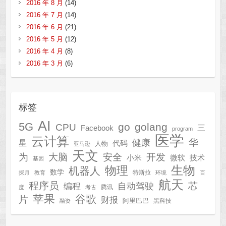
2016 年 8 月
(14)
2016 年 7 月
(14)
2016 年 6 月
(21)
2016 年 5 月
(12)
2016 年 4 月
(8)
2016 年 3 月
(6)
标签
AI
5G
go
golang
CPU
三
Facebook
program
医学
云计算
华
健康
星
代码
人物
亚马逊
天文
为
开发
大脑
安全
技术
小米
微软
基因
生物
物理
机器人
数学
特斯拉
探月
教育
环境
百
航天
程序员
芯
自动驾驶
编程
腾讯
度
考古
苹果
谷歌
片
财报
阿里巴巴
黑科技
融资