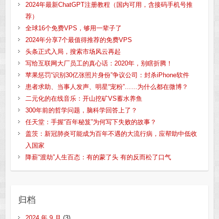
2024年最新ChatGPT注册教程（国内可用，含接码手机号推
荐）
全球16个免费VPS，够用一辈子了
2024年分享7个最值得推荐的免费VPS
头条正式入局，搜索市场风云再起
写给互联网大厂员工的真心话：2020年，别瞎折腾！
苹果惩罚“识别30亿张照片身份”争议公司：封杀iPhone软件
患者求助、当事人发声、明星“宠粉”……为什么都在微博？
二元化的在线音乐：开山挖矿VS蓄水养鱼
300年前的哲学问题，脑科学回答上了？
任天堂：手握“百年秘笈”为何写下失败的故事？
盖茨：新冠肺炎可能成为百年不遇的大流行病，应帮助中低收
入国家
降薪“渡劫”人生百态：有的蒙了头 有的反而松了口气
归档
2024 年 9 月
(3)