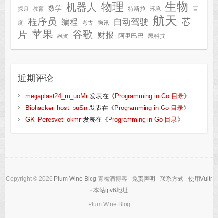
生物
物理
机器人
数学
特斯拉
探月
教育
环境
百
航天
程序员
芯
自动驾驶
编程
腾讯
度
考古
苹果
谷歌
片
财报
阿里巴巴
黑科技
融资
近期评论
megaplast24_ru_uoMr
发表在《
Programming in Go 目录
》
Biohacker_host_puSn
发表在《
Programming in Go 目录
》
GK_Peresvet_okmr
发表在《
Programming in Go 目录
》
Copyright © 2026
Plum Wine Blog
青梅酒博客 -
免责声明
-
联系方式
-
使用Vultr
-
本站ipv6地址
Plum Wine Blog