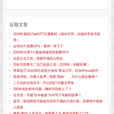
近期文章
2024年最新ChatGPT注册教程（国内可用，含接码手机号推
荐）
全球16个免费VPS，够用一辈子了
2024年分享7个最值得推荐的免费VPS
头条正式入局，搜索市场风云再起
写给互联网大厂员工的真心话：2020年，别瞎折腾！
苹果惩罚“识别30亿张照片身份”争议公司：封杀iPhone软件
患者求助、当事人发声、明星“宠粉”……为什么都在微博？
二元化的在线音乐：开山挖矿VS蓄水养鱼
300年前的哲学问题，脑科学回答上了？
任天堂：手握“百年秘笈”为何写下失败的故事？
盖茨：新冠肺炎可能成为百年不遇的大流行病，应帮助中低收
入国家
降薪“渡劫”人生百态：有的蒙了头 有的反而松了口气