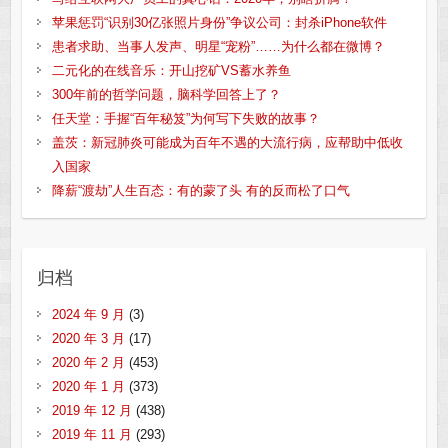
苹果惩罚“识别30亿张照片身份”争议公司：封杀iPhone软件
患者求助、当事人发声、明星“宠粉”……为什么都在微博？
二元化的在线音乐：开山挖矿VS蓄水养鱼
300年前的哲学问题，脑科学回答上了？
任天堂：手握“百年秘笈”为何写下失败的故事？
盖茨：新冠肺炎可能成为百年不遇的大流行病，应帮助中低收
入国家
降薪“渡劫”人生百态：有的蒙了头 有的反而松了口气
归档
2024 年 9 月
(3)
2020 年 3 月
(17)
2020 年 2 月
(453)
2020 年 1 月
(373)
2019 年 12 月
(438)
2019 年 11 月
(293)