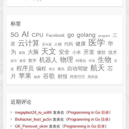
标签
AI
5G
go
golang
CPU
三
Facebook
program
医学
云计算
华
健康
星
代码
人物
亚马逊
天文
为
开发
大脑
安全
技术
小米
微软
基因
生物
物理
机器人
数学
特斯拉
探月
教育
环境
百
航天
程序员
芯
自动驾驶
编程
腾讯
度
考古
苹果
谷歌
片
财报
阿里巴巴
黑科技
融资
近期评论
megaplast24_ru_uoMr
发表在《
Programming in Go 目录
》
Biohacker_host_puSn
发表在《
Programming in Go 目录
》
GK_Peresvet_okmr
发表在《
Programming in Go 目录
》