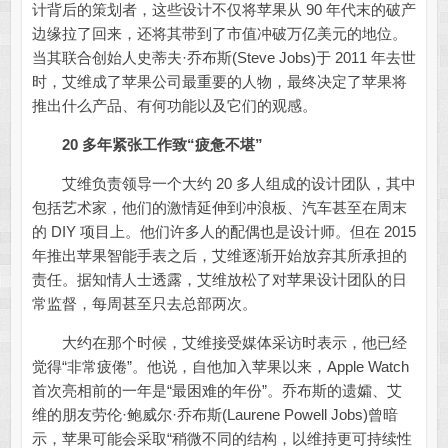
计背后的策划者，这些设计不仅将苹果从 90 年代末的破产
边缘拉了回来，还将其带到了市值冲破万亿美元的地位。
当其联合创始人史蒂夫·乔布斯(Steve Jobs)于 2011 年去世
时，艾维成了苹果公司最重要的人物，最终决定了苹果将
推出什么产品、有何功能以及它们的观感。
20 多年紧张工作致“疲惫不堪”
艾维负责领导一个大约 20 多人组成的设计团队，其中
包括艺术家，他们的激情延伸到冲浪板、汽车甚至在周末
的 DIY 项目上。他们许多人的配偶也是设计师。但在 2015
年推出苹果智能手表之后，艾维逐渐开始放弃其所承担的
责任。据知情人士透露，艾维放松了对苹果设计团队的日
常监督，每周甚至只去总部两次。
大约在那个时候，艾维接受媒体采访时表示，他已经
觉得“非常疲倦”。他说，自他加入苹果以来，Apple Watch
首次亮相前的一年是“最困难的年份”。乔布斯的遗孀、艾
维的朋友劳伦·鲍威尔·乔布斯(Laurene Powell Jobs)曾暗
示，苹果可能会采取“稍微不同的结构，以维持更可持续性