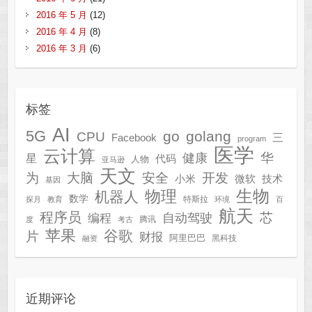
2016 年 5 月
(12)
2016 年 4 月
(8)
2016 年 3 月
(6)
标签
AI
5G
go
golang
CPU
三
Facebook
program
医学
云计算
华
健康
星
代码
人物
亚马逊
天文
为
开发
大脑
安全
技术
小米
微软
基因
生物
物理
机器人
数学
特斯拉
探月
教育
环境
百
航天
程序员
芯
自动驾驶
编程
腾讯
度
考古
苹果
谷歌
片
财报
阿里巴巴
黑科技
融资
近期评论