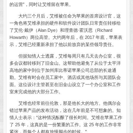
的运营”，同时让艾维留在苹果。
大约三个月后，艾维被任命为苹果的首席设计官，这
一角色将艾维承担的硬件和软件设计团队日常责任转移给
了艾伦·戴伊（Alan Dye）和理查德·霍沃思（Richard
Howarth）两位高管。大约两年后，在 2017 年底，苹果表
示，艾维已经重新承担了他以前放弃的某些领导责任。
但据知情人士透露，艾维每周只有几天去办公室，很
多会议都转移到了旧金山。这帮助他避免了从位于太平洋
高地的家中到位于加州库比蒂诺苹果公司总部的长途通
勤。艾维有时会在员工家中、酒店或其他场所与其团队会
面。这位设计主管甚至在旧金山设立了一个办公室和工作
室来完成他的大部分工作。
艾维也经常前往伦敦，那是他长大的地方。他偶尔会
错过苹果产品的发布活动，这在几年前是不可想象的。知
情人士表示：“这种情况酝酿了很长时间。艾维在苹果工作
了 25 年，这真的是一份繁重的工作。这 25 年的工作非常
紧张，而每个人都有放慢脚步的时候。”