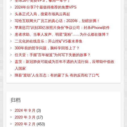
全球16个免费VPS，够用一辈子了
2024年分享7个最值得推荐的免费VPS
头条正式入局，搜索市场风云再起
写给互联网大厂员工的真心话：2020年，别瞎折腾！
苹果惩罚“识别30亿张照片身份”争议公司：封杀iPhone软件
患者求助、当事人发声、明星“宠粉”……为什么都在微博？
二元化的在线音乐：开山挖矿VS蓄水养鱼
300年前的哲学问题，脑科学回答上了？
任天堂：手握“百年秘笈”为何写下失败的故事？
盖茨：新冠肺炎可能成为百年不遇的大流行病，应帮助中低收
入国家
降薪“渡劫”人生百态：有的蒙了头 有的反而松了口气
归档
2024 年 9 月
(3)
2020 年 3 月
(17)
2020 年 2 月
(453)