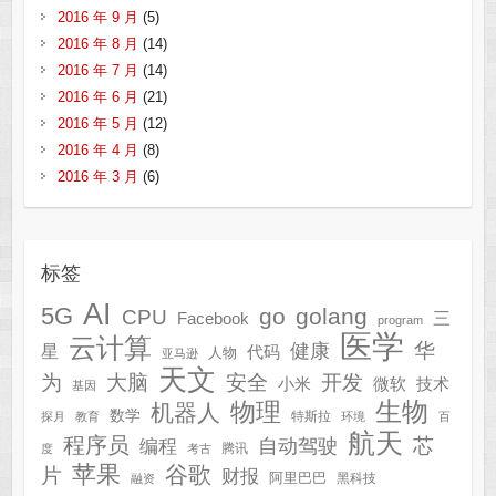
2016 年 9 月
(5)
2016 年 8 月
(14)
2016 年 7 月
(14)
2016 年 6 月
(21)
2016 年 5 月
(12)
2016 年 4 月
(8)
2016 年 3 月
(6)
标签
AI
5G
go
golang
CPU
三
Facebook
program
医学
云计算
华
健康
星
代码
人物
亚马逊
天文
为
开发
大脑
安全
技术
小米
微软
基因
生物
物理
机器人
数学
特斯拉
探月
教育
环境
百
航天
程序员
芯
自动驾驶
编程
腾讯
度
考古
苹果
谷歌
片
财报
阿里巴巴
黑科技
融资