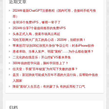
近期文章
2024年最新ChatGPT注册教程（国内可用，含接码手机号推
荐）
全球16个免费VPS，够用一辈子了
2024年分享7个最值得推荐的免费VPS
头条正式入局，搜索市场风云再起
写给互联网大厂员工的真心话：2020年，别瞎折腾！
苹果惩罚“识别30亿张照片身份”争议公司：封杀iPhone软件
患者求助、当事人发声、明星“宠粉”……为什么都在微博？
二元化的在线音乐：开山挖矿VS蓄水养鱼
300年前的哲学问题，脑科学回答上了？
任天堂：手握“百年秘笈”为何写下失败的故事？
盖茨：新冠肺炎可能成为百年不遇的大流行病，应帮助中低收
入国家
降薪“渡劫”人生百态：有的蒙了头 有的反而松了口气
归档