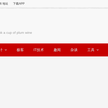
v6 地址
下载APP
nk a cup of plum wine
计
极客
IT技术
趣闻
杂谈
工具