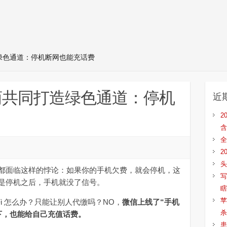
绿色通道：停机断网也能充话费
商共同打造绿色通道：停机
近
2
含
全
2
头
面临这样的悖论：如果你的手机欠费，就会停机，这
写
是停机之后，手机就没了信号。
瞎
苹
i 怎么办？只能让别人代缴吗？NO，
微信上线了“手机
杀
下，也能给自己充值话费。
患