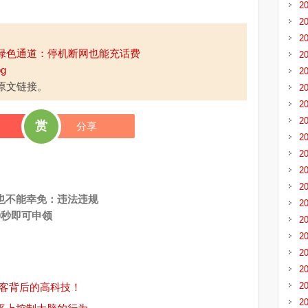
2
2
2
绿色通道：停机断网也能充话费
2
og
2
原文链接。
2
2
2
赏
分享
2
2
2
2
d也不能幸免：违法违规
2
0秒即可申领
2
2
2
2
2
客背后的高科技！
2