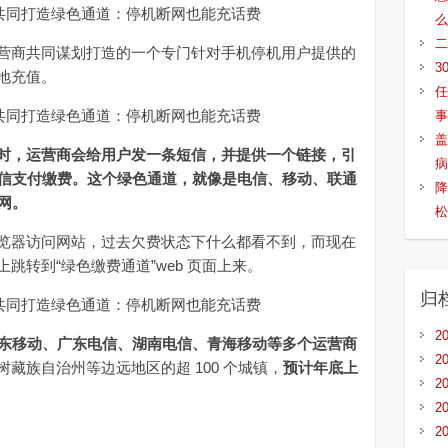
么
二
商共同谋划打造的一个专门针对手机停机用户提供的
3
地充值。
任
事
盖
时，运营商会给用户发一条短信，并提供一个链接，引
病
微信支付缴费。这个绿色通道，就像是电信、移动、联通
降
网。
松
器访问网站，过去欠费状态下什么都看不到，而现在
跳转到“绿色缴费通道”web 页面上来。
归
2
广东移动、广东电信、湖南电信、青海移动等多个运营商
2
藏族自治州等边远地区的超 100 个城镇，
预计年底上
2
。
2
2