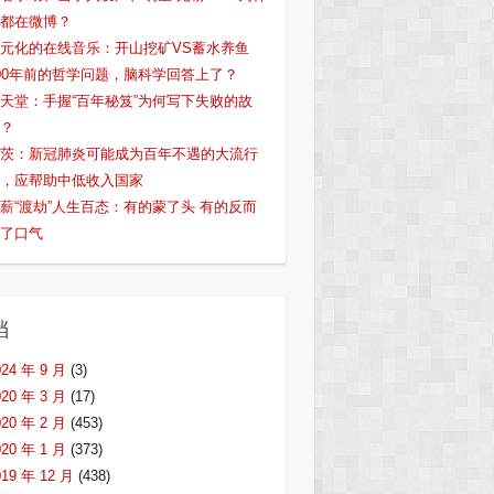
都在微博？
元化的在线音乐：开山挖矿VS蓄水养鱼
00年前的哲学问题，脑科学回答上了？
天堂：手握“百年秘笈”为何写下失败的故
？
茨：新冠肺炎可能成为百年不遇的大流行
，应帮助中低收入国家
薪“渡劫”人生百态：有的蒙了头 有的反而
了口气
档
024 年 9 月
(3)
020 年 3 月
(17)
020 年 2 月
(453)
020 年 1 月
(373)
019 年 12 月
(438)