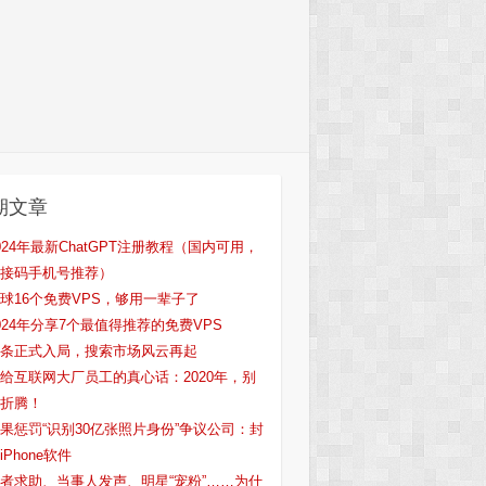
期文章
024年最新ChatGPT注册教程（国内可用，
接码手机号推荐）
球16个免费VPS，够用一辈子了
024年分享7个最值得推荐的免费VPS
条正式入局，搜索市场风云再起
给互联网大厂员工的真心话：2020年，别
折腾！
果惩罚“识别30亿张照片身份”争议公司：封
iPhone软件
者求助、当事人发声、明星“宠粉”……为什