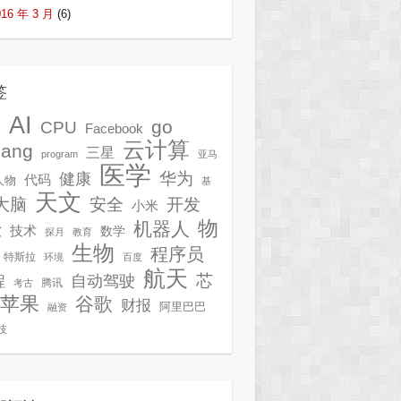
016 年 3 月
(6)
签
AI
G
go
CPU
Facebook
云计算
lang
三星
program
亚马
医学
华为
健康
代码
人物
基
天文
开发
大脑
安全
小米
物
机器人
技术
软
数学
探月
教育
生物
程序员
特斯拉
环境
百度
航天
芯
自动驾驶
程
腾讯
考古
苹果
谷歌
财报
阿里巴巴
融资
技