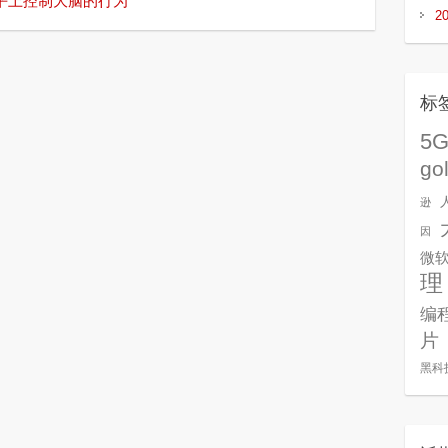
水平上控制大脑的行为
2
标
5
go
逊
因
微
理
编
片
黑科