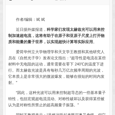
作者/编辑：斌 斌
近日据外媒报道，
科学家们发现太赫兹光可以用来控
制加速超电流，这将有助于在原子和亚原子尺度上打开物
质和能量的量子世界，以实现超快计算等实际应用
。
爱荷华州立大学物理学和天文学王教授和其他研究人
员在《自然光子学》发表论文指出：“超导性是电流在某些
材料中无电阻的运动，通常需要在零下 240℃的温度下进
行。而太赫兹光波是具有每秒几万亿次频率周期的光波，
它本质上是非常强大的微波爆发，能够在很短的时间内发
射。”
“因此，这种光波可以用来控制超导态的一些基本量子
特性，包括宏观超电流流动、对称性破坏以及获得某些被
认为是对称性所禁止的超高频量子振荡。”
同时王教授表示：“虽然这听起来既深奥又奇怪，但它