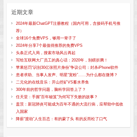
近期文章
2024年最新ChatGPT注册教程（国内可用，含接码手机号推
荐）
全球16个免费VPS，够用一辈子了
2024年分享7个最值得推荐的免费VPS
头条正式入局，搜索市场风云再起
写给互联网大厂员工的真心话：2020年，别瞎折腾！
苹果惩罚“识别30亿张照片身份”争议公司：封杀iPhone软件
患者求助、当事人发声、明星“宠粉”……为什么都在微博？
二元化的在线音乐：开山挖矿VS蓄水养鱼
300年前的哲学问题，脑科学回答上了？
任天堂：手握“百年秘笈”为何写下失败的故事？
盖茨：新冠肺炎可能成为百年不遇的大流行病，应帮助中低收
入国家
降薪“渡劫”人生百态：有的蒙了头 有的反而松了口气