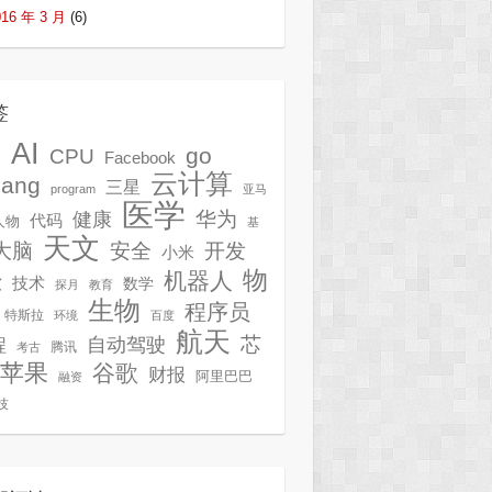
016 年 3 月
(6)
签
AI
G
go
CPU
Facebook
云计算
lang
三星
program
亚马
医学
华为
健康
代码
人物
基
天文
开发
大脑
安全
小米
物
机器人
技术
软
数学
探月
教育
生物
程序员
特斯拉
环境
百度
航天
芯
自动驾驶
程
腾讯
考古
苹果
谷歌
财报
阿里巴巴
融资
技