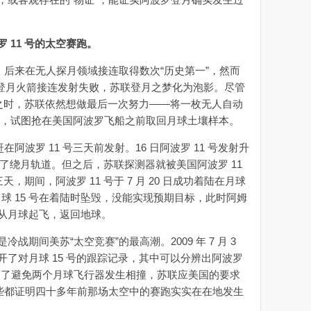
 11 号的太空赛跑。
，后来在无人探月领域接连取得数次“历史第一”，然而
 登月火箭接连发射失败，苏联登月之梦化为泡影。尽管
程之时，苏联依然想做最后一次努力——将一枚无人自动
上月球，试图抢在美国阿波罗飞船之前取回月球土壤样本。
 号赶在阿波罗 11 号三天前发射。16 日阿波罗 11 号发射升
经进入了绕月轨道。但之后，苏联探测器就被美国阿波罗 11
天，期间，阿波罗 11 号于 7 月 20 日成功着陆在月球
，月球 15 号在着陆时坠毁，没能实现预期目标，此时阿姆
从月球起飞，返回地球。
间美苏“太空竞赛”的最高潮。2009 年 7 月 3
了对月球 15 号的跟踪记录，其中可以分辨出阿波罗
，为了避免两个月球飞行器发生相撞，苏联应美国的要求
。这些都证明四十多年前那场太空中的赛跑实实在在地发生