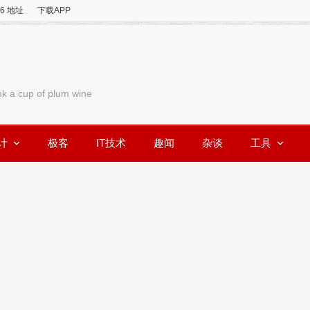
v6 地址
下载APP
nk a cup of plum wine
计
极客
IT技术
趣闻
杂谈
工具