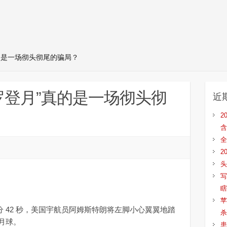
”真的是一场彻头彻尾的骗局？
阿波罗登月”真的是一场彻头彻
近
2
含
全
2
头
写
瞎
苹
 17 分 42 秒，美国宇航员阿姆斯特朗将左脚小心翼翼地踏
杀
月球。
患