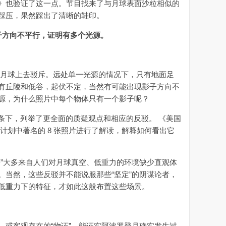
也验证了这一点。节目找来了与月球表面沙粒相似的
踩压，果然踩出了清晰的鞋印。
子方向不平行，证明有多个光源。
月球上去驳斥。远处单一光源的情况下，只有地面足
有丘陵和低谷，起伏不定，当然有可能出现影子方向不
源，为什么照片中每个物体只有一个影子呢？
条下，列举了更全面的质疑观点和相应的反驳。 《美国
计划中著名的 8 张照片进行了解读，解释如何看出它
”大多来自人们对月球真空、低重力的环境缺少直观体
。当然，这些反驳并不能说服那些“坚定”的阴谋论者，
低重力下的特征，才如此这般布置这些场景。
或客观存在的“物证”，能证实阿波罗登月确实发生过