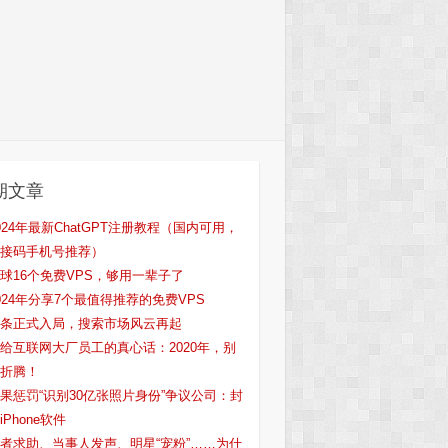
期文章
024年最新ChatGPT注册教程（国内可用，
接码手机号推荐）
球16个免费VPS，够用一辈子了
024年分享7个最值得推荐的免费VPS
条正式入局，搜索市场风云再起
给互联网大厂员工的真心话：2020年，别
折腾！
果惩罚“识别30亿张照片身份”争议公司：封
iPhone软件
者求助、当事人发声、明星“宠粉”……为什