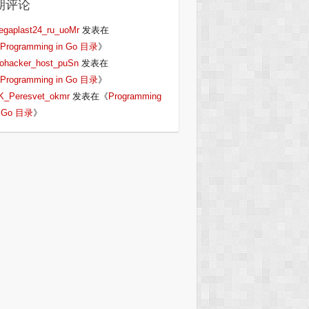
期评论
egaplast24_ru_uoMr
发表在
Programming in Go 目录
》
iohacker_host_puSn
发表在
Programming in Go 目录
》
K_Peresvet_okmr
发表在《
Programming
n Go 目录
》