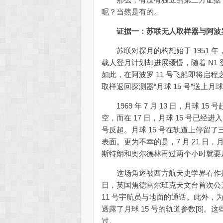
呢？当然是有的。
证据一：苏联无人取样器与阿波罗
苏联对探月的构想始于 1951 年
载人登月计划却进展缓慢，随着 N1
如此，在阿波罗 11 号飞船即将启
取样返回探测器“月球 15 号”送
1969 年 7 月 13 日，月球 15
空，而在 17 日，月球 15 号已
号反超。月球 15 号在轨道上停留了三
表面。更为不幸的是，7 月 21 日
斯特朗和奥尔德林再过两个小时就要
这场角逐被西方航天史学界看作是冷战期
日，英国焦德雷尔班克天文台首次公开
11 号宇航员与地面的通话。此外
透露了月球 15 号的轨道参数[8]
过。