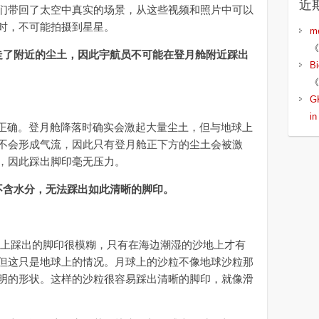
近
带回了太空中真实的场景，从这些视频和照片中可以
时，不可能拍摄到星星。
m
《
走了附近的尘土，因此宇航员不可能在登月舱附近踩出
B
《
G
i
正确。登月舱降落时确实会激起大量尘土，但与地球上
不会形成气流，因此只有登月舱正下方的尘土会被激
，因此踩出脚印毫无压力。
不含水分，无法踩出如此清晰的脚印。
上踩出的脚印很模糊，只有在海边潮湿的沙地上才有
但这只是地球上的情况。月球上的沙粒不像地球沙粒那
明的形状。这样的沙粒很容易踩出清晰的脚印，就像滑