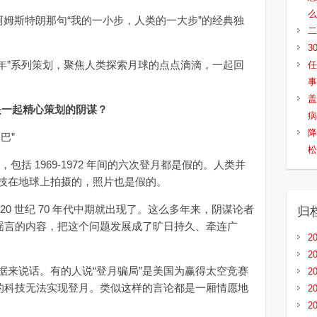
么
阿姆斯特朗那句“我的一小步，人类的一大步”的经典独
二
3
 年”系列策划，聚焦人类探索月球的点点滴滴，一起回
任
事
盖
不是一起精心策划的阴谋？
病
降
巴”
松
 1969-1972 年间的六次登月都是假的。人类并
技在地球上拍摄的，照片也是假的。
 世纪 70 年代中期就出现了。这么多年来，阴谋论者
归
着谣言的内容，把这个问题发展成了旷日持久、牵连广
2
2
来说话。有的人说“登月骗局”是美国为赢得太空竞赛
2
 年的科技无法实现登月。类似这样的言论都是一厢情愿地
2
。
2