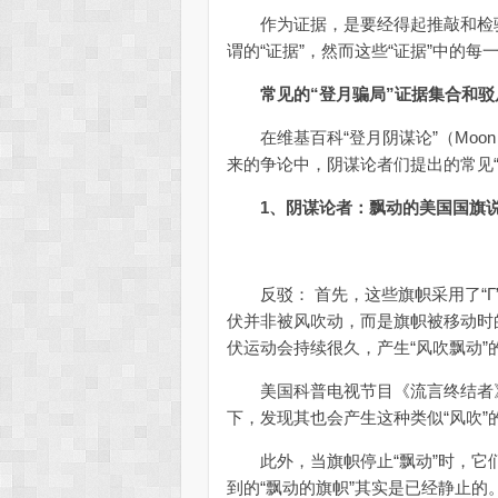
作为证据，是要经得起推敲和检验
谓的“证据”，然而这些“证据”中的
常见的“登月骗局”证据集合和驳
在维基百科“登月阴谋论”（Moon landin
来的争论中，阴谋论者们提出的常见“
1、阴谋论者：飘动的美国国旗
反驳： 首先，这些旗帜采用了“Γ
伏并非被风吹动，而是旗帜被移动时
伏运动会持续很久，产生“风吹飘动”
美国科普电视节目《流言终结者》
下，发现其也会产生这种类似“风吹”
此外，当旗帜停止“飘动”时，它们
到的“飘动的旗帜”其实是已经静止