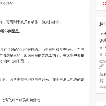
动不动的。
2
，可看到宇航员有动作，但旗帜静止。
标
中看不到星星。
5
go
逊
在月球的“白天”进行的。由于日照和反光强烈，在照
时照到星星的，因为星星的光线太弱了。在太空中要拍
因
光时间（如下图）。
微
理
编
片。照片中照亮地球的是月光。在图中划出轨迹的是
片
黑科
舟七号飞船宇航员出舱活动