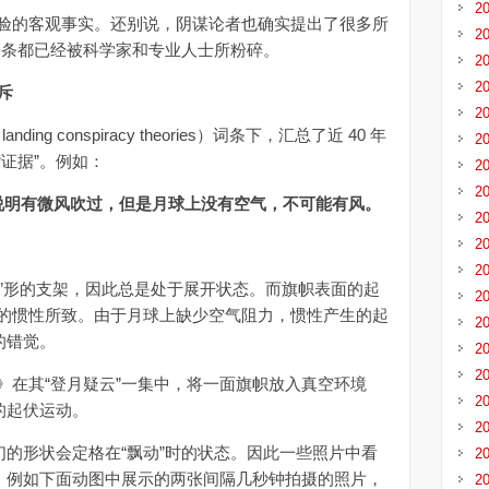
2
的客观事实。还别说，阴谋论者也确实提出了很多所
2
每一条都已经被科学家和专业人士所粉碎。
2
2
斥
2
g conspiracy theories）词条下，汇总了近 40 年
2
证据”。例如：
2
2
说明有微风吹过，但是月球上没有空气，不可能有风。
2
2
2
”形的支架，因此总是处于展开状态。而旗帜表面的起
2
的惯性所致。由于月球上缺少空气阻力，惯性产生的起
2
的错觉。
2
2
在其“登月疑云”一集中，将一面旗帜放入真空环境
2
的起伏运动。
2
的形状会定格在“飘动”时的状态。因此一些照片中看
2
的。例如下面动图中展示的两张间隔几秒钟拍摄的照片，
2