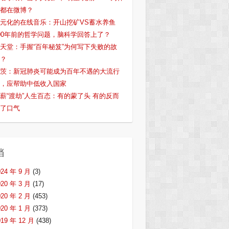
都在微博？
元化的在线音乐：开山挖矿VS蓄水养鱼
00年前的哲学问题，脑科学回答上了？
天堂：手握“百年秘笈”为何写下失败的故
？
茨：新冠肺炎可能成为百年不遇的大流行
，应帮助中低收入国家
薪“渡劫”人生百态：有的蒙了头 有的反而
了口气
档
024 年 9 月
(3)
020 年 3 月
(17)
020 年 2 月
(453)
020 年 1 月
(373)
019 年 12 月
(438)