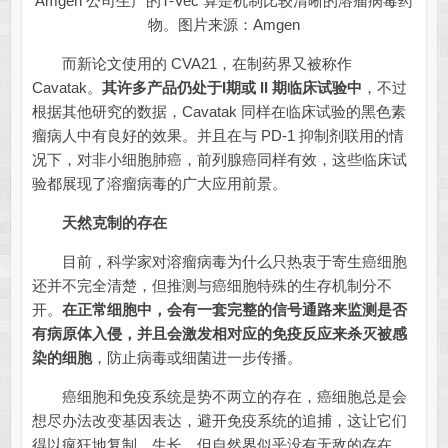
Amgen 公司生产的T-Vec 算是机制比较清晰的溶瘤病毒药
物。图片来源：Amgen
而新论文使用的 CVA21，在制药界又被称作
Cavatak。
其许多产品仍处于I期或 II 期临床试验中
，不过
根据其他研究的数据，Cavatak 同样在临床试验的黑色素
瘤病人中有良好的效果。并且在与 PD-1 抑制剂联用的情
况下，对非小细胞肺癌，前列腺癌同样有效，这些临床试
验都展现了溶瘤病毒的广大应用前景。
天然克制的存在
目前，科学家对溶瘤病毒为什么只热衷于寄生癌细胞
还并不完全清楚，但推测与癌细胞特殊的生存机制分不
开。
在正常细胞中，会有一套完整的信号通路来监测是否
有病原体入侵，并且会激发相对应的免疫反应来杀灭被感
染的细胞
，防止病毒或细菌进一步传播。
癌细胞和免疫系统是势不两立的存在，癌细胞总是会
想尽办法改变基因表达，避开免疫系统的追捕，这让它们
得以疯狂地复制，生长。但自然界似乎没有无敌的存在，