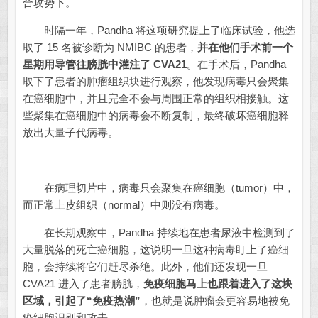
合攻势下。
时隔一年，Pandha 将这项研究提上了临床试验，他选
取了 15 名被诊断为 NMIBC 的患者，
并在他们手术前一个
星期用导管往膀胱中灌注了 CVA21
。在手术后，Pandha
取下了患者的肿瘤组织块进行观察，他发现病毒只会聚集
在癌细胞中，并且完全不会与周围正常的组织相接触。这
些聚集在癌细胞中的病毒会不断复制，最终破坏癌细胞释
放出大量子代病毒。
在病理切片中，病毒只会聚集在癌细胞（tumor）中，
而正常上皮组织（normal）中则没有病毒。
在长期观察中，Pandha 持续地在患者尿液中检测到了
大量脱落的死亡癌细胞，这说明一旦这种病毒盯上了癌细
胞，会持续将它们赶尽杀绝。此外，他们还发现一旦
CVA21 进入了患者膀胱，
免疫细胞马上也跟着进入了这块
区域，引起了“免疫热潮”
，也就是说肿瘤会更容易地被免
疫细胞识别和攻击。