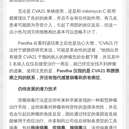
无论是 CVA21 单独使用，还是和 mitomycin C 联用
都展现出了良好的效果，并且不会有任何副作用。有几名
患者可能因为导管介入，引起了局部的炎症反应，但这一
点小伤与消灭癌细胞相比基本可以忽略不计了。
Pandha 在看到该结果之后也是信心大增，“CVA21 疗
法对于膀胱癌研究来说，可能是革命性的进展，”他指出所
有接受 CVA21 干预的病人的肿瘤负担全都下降，并且其中
1 名病人仅仅在接受治疗一周后，就已经完全找不到肿瘤
的迹象。值得注意的是，
Pandha 仅指的是 CVA21 和膀胱
癌之间的联系，并没有指代感冒病毒和所有癌症
。
仍待发展的潜力技术
溶瘤病毒疗法是近些年来科学家发现的一种新型肿瘤
治疗手段，这些病毒对肿瘤有特异性的选择杀伤性，并且
也会引起抗肿瘤的免疫反应，因此通过特定的基因改造就
能够用于癌症治疗。许多制药公司也在研制各类型的工具
病毒，包括
疱疹病毒、痘病毒、腺病毒
等，这些病毒通过