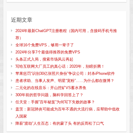
近期文章
2024年最新ChatGPT注册教程（国内可用，含接码手机号推
荐）
全球16个免费VPS，够用一辈子了
2024年分享7个最值得推荐的免费VPS
头条正式入局，搜索市场风云再起
写给互联网大厂员工的真心话：2020年，别瞎折腾！
苹果惩罚“识别30亿张照片身份”争议公司：封杀iPhone软件
患者求助、当事人发声、明星“宠粉”……为什么都在微博？
二元化的在线音乐：开山挖矿VS蓄水养鱼
300年前的哲学问题，脑科学回答上了？
任天堂：手握“百年秘笈”为何写下失败的故事？
盖茨：新冠肺炎可能成为百年不遇的大流行病，应帮助中低收
入国家
降薪“渡劫”人生百态：有的蒙了头 有的反而松了口气