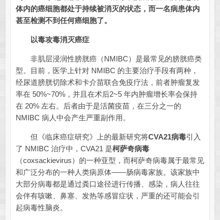
体内的癌细胞都处于持续被消灭的状态，而一名病患体内
甚至检测不到任何癌细胞了。
以毒攻毒消灭癌症
非肌层浸润性膀胱癌（NMIBC）是最常见的膀胱癌类
型。目前，医学上针对 NMIBC 的主要治疗手段有两种，
经尿道膀胱切除术和卡介苗联合免疫疗法，前者肿瘤复发
率在 50%~70%，并且在术后2~5 年内肿瘤增长率会保持
在 20% 左右。后者由于是活菌疫苗，在三分之一的
NMIBC 病人中会产生严重副作用。
但《临床癌症研究》上的最新研究将
CVA21
病毒
引入
了 NMIBC 治疗中，CVA21 是
柯萨奇病毒
（coxsackievirus）的一种亚型，而柯萨奇病毒属于最常见
和广泛分布的一种人类病原体——肠病毒家族。该家族中
大部分病毒都是通过粪口途径进行传播、感染，病人往往
会伴有咳嗽、鼻塞、发热等感冒症状，严重的还可能会引
起病毒性脑炎。