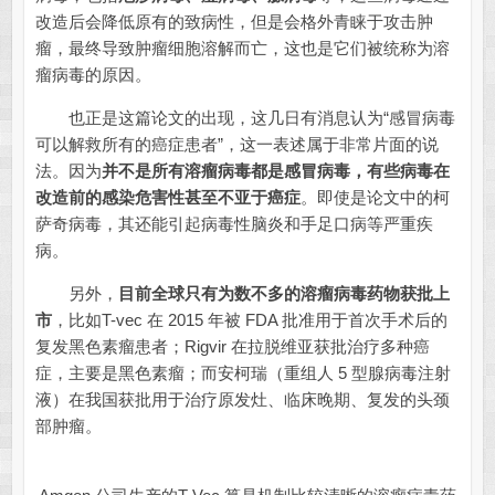
改造后会降低原有的致病性，但是会格外青睐于攻击肿
瘤，最终导致肿瘤细胞溶解而亡，这也是它们被统称为溶
瘤病毒的原因。
也正是这篇论文的出现，这几日有消息认为“感冒病毒
可以解救所有的癌症患者”，这一表述属于非常片面的说
法。因为
并不是所有溶瘤病毒都是感冒病毒
，有些病毒在
改造前的感染危害性甚至不亚于癌症
。即使是论文中的柯
萨奇病毒，其还能引起病毒性脑炎和手足口病等严重疾
病。
另外，
目前全球只有为数不多的溶瘤病毒药物获批上
市
，比如T-vec 在 2015 年被 FDA 批准用于首次手术后的
复发黑色素瘤患者；Rigvir 在拉脱维亚获批治疗多种癌
症，主要是黑色素瘤；而安柯瑞（重组人 5 型腺病毒注射
液）在我国获批用于治疗原发灶、临床晚期、复发的头颈
部肿瘤。