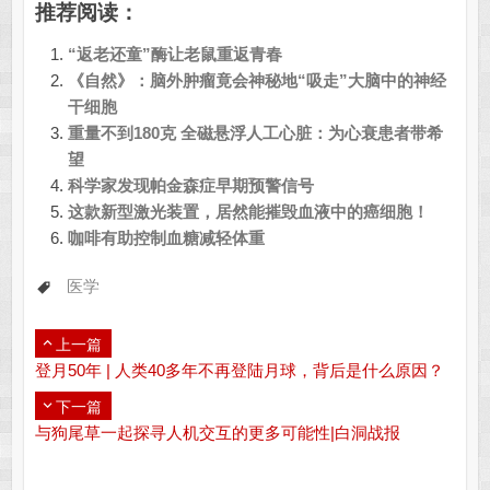
推荐阅读：
“返老还童”酶让老鼠重返青春
《自然》：脑外肿瘤竟会神秘地“吸走”大脑中的神经
干细胞
重量不到180克 全磁悬浮人工心脏：为心衰患者带希
望
科学家发现帕金森症早期预警信号
这款新型激光装置，居然能摧毁血液中的癌细胞！
咖啡有助控制血糖减轻体重
医学
上一篇
登月50年 | 人类40多年不再登陆月球，背后是什么原因？
下一篇
与狗尾草一起探寻人机交互的更多可能性|白洞战报