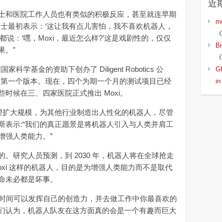
近
和医院工作人员也有类似的积极反应，甚至就连早期
m
护士最初表示：‘这让我有点儿害怕，我不喜欢机器人，
《
说：‘嘿，Moxi，最近怎么样?’这是戏剧性的，仅仅
B
果。”
《
基金的资助下创办了 Diligent Robotics 公
G
xi 的第一个版本。现在，四个为期一个月的测试项目已经
i
时候在三、四家医院正式推出 Moxi。
s 公司希望扩大规模，为其他行业制造出人性化的机器人，尽管
斯表示:“我们的真正愿景是将机器人引入与人类并肩工
增强人类能力。”
研究人员预测，到 2030 年，机器人将在全球抢走
oxi 这样的机器人，目的是为增强人类能力而不是取代
命未必都是坏事。
的时间可以发挥自己的创造力，并去做工作中你最喜欢的
们认为，机器人队友在这方面真的会是一个有趣而巨大