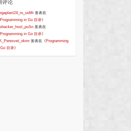
期评论
egaplast24_ru_uoMr
发表在
Programming in Go 目录
》
iohacker_host_puSn
发表在
Programming in Go 目录
》
K_Peresvet_okmr
发表在《
Programming
n Go 目录
》