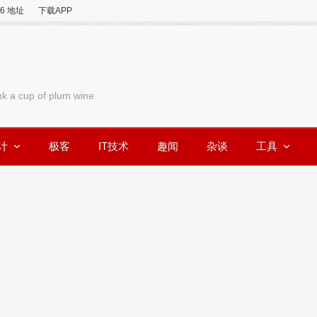
v6 地址
下载APP
nk a cup of plum wine
计
极客
IT技术
趣闻
杂谈
工具