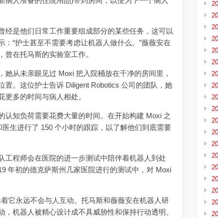
(为新病人准备的住院用品)带到房间，以便为下一个病人
2
2
2
经是他们日常工作重要组成部分的某些任务，这可以
2
示：“护士甚至不需要考虑让机器人做什么。”薇薇安在
2
，曾在托马斯的实验室工作。
2
从未亲眼见过 Moxi 把入院桶放在干净的房间里，
2
位护士告诉 Diligent Robotics 公司的团队，她
2
花更多的时间与病人相处。
2
2
知负荷需要花费大量的时间。在开始构建 Moxi 之
2
队曾对护士和医生进行了 150 个小时的跟踪，以了解他们到底需要
2
2
2
工程师会在医院的进一步测试中陪伴着机器人到处
2
019 年初的德克萨斯州几家医院进行的测试中，对 Moxi
2
2
味着它永远不会与人互动。托马斯和薇薇安在机器人研
2
动，机器人被精心设计成不具威胁性和保持行动透明。
2