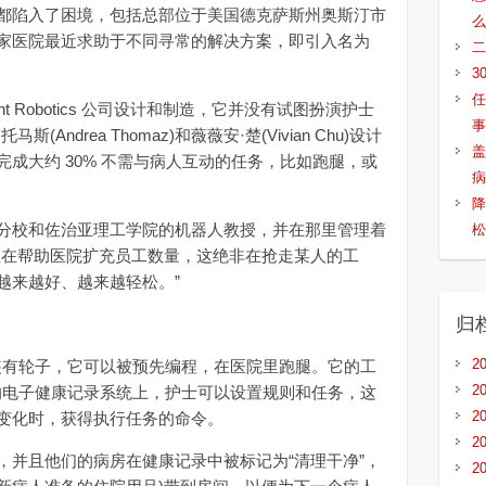
陷入了困境，包括总部位于美国德克萨斯州奥斯汀市
么
家医院最近求助于不同寻常的解决方案，即引入名为
二
3
任
nt Robotics 公司设计和制造，它并没有试图扮演护士
事
ndrea Thomaz)和薇薇安·楚(Vivian Chu)设计
盖
成大约 30% 不需与病人互动的任务，比如跑腿，或
病
降
校和佐治亚理工学院的机器人教授，并在那里管理着
松
正在帮助医院扩充员工数量，这绝非在抢走某人的工
越来越好、越来越轻松。”
归
2
装有轮子，它可以被预先编程，在医院里跑腿。它的工
2
院的电子健康记录系统上，护士可以设置规则和任务，这
2
变化时，获得执行任务的命令。
2
并且他们的病房在健康记录中被标记为“清理干净”，
2