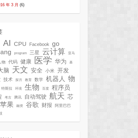
016 年 3 月
(6)
签
AI
G
go
CPU
Facebook
云计算
lang
三星
program
亚马
医学
华为
健康
代码
人物
基
天文
开发
大脑
安全
小米
物
机器人
技术
软
数学
探月
教育
生物
程序员
特斯拉
环境
百度
航天
芯
自动驾驶
程
腾讯
考古
苹果
谷歌
财报
阿里巴巴
融资
技