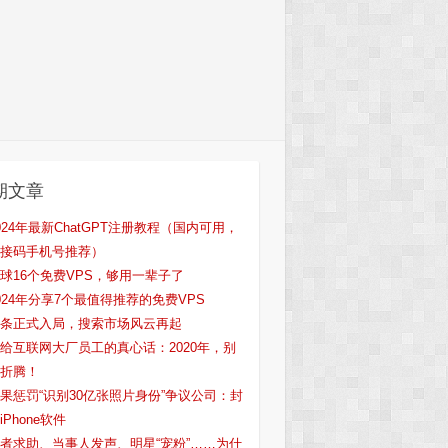
期文章
024年最新ChatGPT注册教程（国内可用，
接码手机号推荐）
球16个免费VPS，够用一辈子了
024年分享7个最值得推荐的免费VPS
条正式入局，搜索市场风云再起
给互联网大厂员工的真心话：2020年，别
折腾！
果惩罚“识别30亿张照片身份”争议公司：封
iPhone软件
者求助、当事人发声、明星“宠粉”……为什