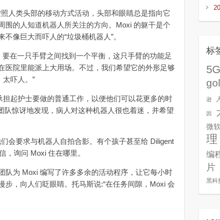
2
按照人类头部的移动方式活动，头部和眼睛总是指向它
围的人知道机器人所关注的方向。Moxi 的躯干是个
来不像巨大而吓人的“垃圾桶机器人”。
标
要在一只手臂之间找到一个平衡，这只手臂的功能足
在医院里能派上大用场。不过，我们希望它的外形足够
5
、太吓人。”
go
地承担起护士要做的普通工作，以便他们可以花更多的时
逊
botics 团队惊讶地发现，病人对这种机器人很也着迷，并希望
因
微
理
会要求与机器人自拍合影。有个孩子甚至给 Diligent
信，询问 Moxi 住在哪里。
编
片
为 Moxi 编写了许多多余的活动程序，让它每小时
黑科
步，向人们眨眼睛。托马斯说:“在任务间隙，Moxi 会