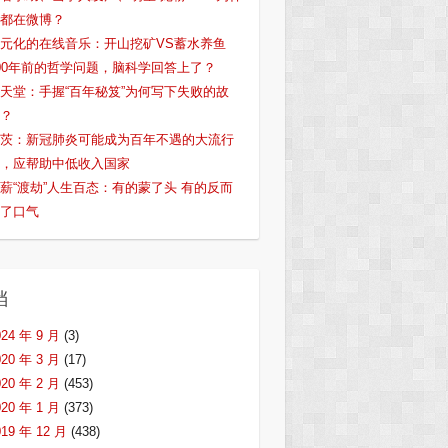
都在微博？
元化的在线音乐：开山挖矿VS蓄水养鱼
00年前的哲学问题，脑科学回答上了？
天堂：手握“百年秘笈”为何写下失败的故
？
茨：新冠肺炎可能成为百年不遇的大流行
，应帮助中低收入国家
薪“渡劫”人生百态：有的蒙了头 有的反而
了口气
档
024 年 9 月
(3)
020 年 3 月
(17)
020 年 2 月
(453)
020 年 1 月
(373)
019 年 12 月
(438)