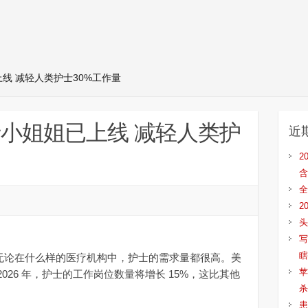
线 减轻人类护士30%工作量
士小姐姐已上线 减轻人类护
近
2
含
全
2
头
写
瞎
】无论在什么样的医疗机构中，护士的需求量都很高。美
苹
 2026 年，护士的工作岗位数量将增长 15%，这比其他
杀
患