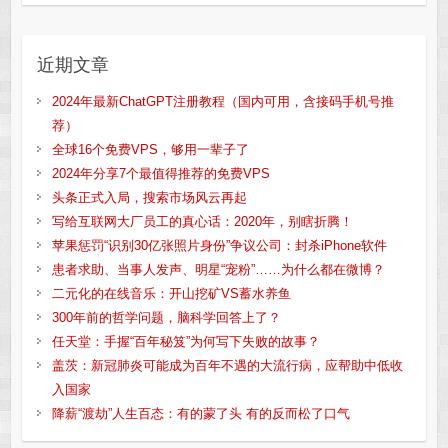
近期文章
2024年最新ChatGPT注册教程（国内可用，含接码手机号推
荐）
全球16个免费VPS，够用一辈子了
2024年分享7个最值得推荐的免费VPS
头条正式入局，搜索市场风云再起
写给互联网大厂员工的真心话：2020年，别瞎折腾！
苹果惩罚“识别30亿张照片身份”争议公司：封杀iPhone软件
患者求助、当事人发声、明星“宠粉”……为什么都在微博？
二元化的在线音乐：开山挖矿VS蓄水养鱼
300年前的哲学问题，脑科学回答上了？
任天堂：手握“百年秘笈”为何写下失败的故事？
盖茨：新冠肺炎可能成为百年不遇的大流行病，应帮助中低收
入国家
降薪“渡劫”人生百态：有的蒙了头 有的反而松了口气