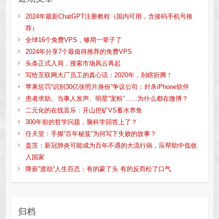
2024年最新ChatGPT注册教程（国内可用，含接码手机号推
荐）
全球16个免费VPS，够用一辈子了
2024年分享7个最值得推荐的免费VPS
头条正式入局，搜索市场风云再起
写给互联网大厂员工的真心话：2020年，别瞎折腾！
苹果惩罚“识别30亿张照片身份”争议公司：封杀iPhone软件
患者求助、当事人发声、明星“宠粉”……为什么都在微博？
二元化的在线音乐：开山挖矿VS蓄水养鱼
300年前的哲学问题，脑科学回答上了？
任天堂：手握“百年秘笈”为何写下失败的故事？
盖茨：新冠肺炎可能成为百年不遇的大流行病，应帮助中低收
入国家
降薪“渡劫”人生百态：有的蒙了头 有的反而松了口气
归档