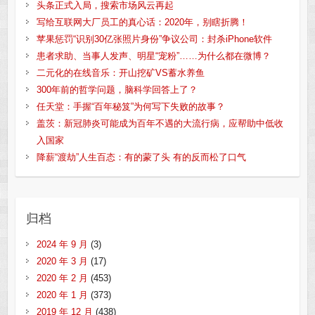
头条正式入局，搜索市场风云再起
写给互联网大厂员工的真心话：2020年，别瞎折腾！
苹果惩罚“识别30亿张照片身份”争议公司：封杀iPhone软件
患者求助、当事人发声、明星“宠粉”……为什么都在微博？
二元化的在线音乐：开山挖矿VS蓄水养鱼
300年前的哲学问题，脑科学回答上了？
任天堂：手握“百年秘笈”为何写下失败的故事？
盖茨：新冠肺炎可能成为百年不遇的大流行病，应帮助中低收
入国家
降薪“渡劫”人生百态：有的蒙了头 有的反而松了口气
归档
2024 年 9 月
(3)
2020 年 3 月
(17)
2020 年 2 月
(453)
2020 年 1 月
(373)
2019 年 12 月
(438)