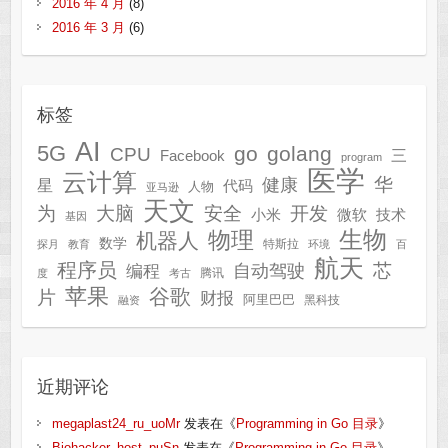
2016 年 4 月
(8)
2016 年 3 月
(6)
标签
AI
5G
go
golang
CPU
三
Facebook
program
医学
云计算
华
健康
星
代码
人物
亚马逊
天文
为
开发
大脑
安全
技术
小米
微软
基因
生物
物理
机器人
数学
特斯拉
探月
教育
环境
百
航天
程序员
芯
自动驾驶
编程
腾讯
度
考古
苹果
谷歌
片
财报
阿里巴巴
黑科技
融资
近期评论
megaplast24_ru_uoMr
发表在《
Programming in Go 目录
》
Biohacker_host_puSn
发表在《
Programming in Go 目录
》