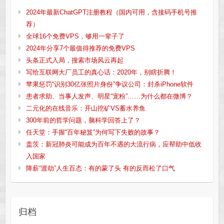
2024年最新ChatGPT注册教程（国内可用，含接码手机号推
荐）
全球16个免费VPS，够用一辈子了
2024年分享7个最值得推荐的免费VPS
头条正式入局，搜索市场风云再起
写给互联网大厂员工的真心话：2020年，别瞎折腾！
苹果惩罚“识别30亿张照片身份”争议公司：封杀iPhone软件
患者求助、当事人发声、明星“宠粉”……为什么都在微博？
二元化的在线音乐：开山挖矿VS蓄水养鱼
300年前的哲学问题，脑科学回答上了？
任天堂：手握“百年秘笈”为何写下失败的故事？
盖茨：新冠肺炎可能成为百年不遇的大流行病，应帮助中低收
入国家
降薪“渡劫”人生百态：有的蒙了头 有的反而松了口气
归档