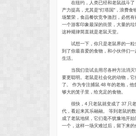
在纽约，人类已经和老鼠战斗了 2
产力提高，尤其是“灯塔国”，浪费食
场繁荣，食品餐饮竞争激烈，必然有
一个游客印象最深的街景，大量的垃
这种规律简直就是老鼠天堂。
试想一下，你只是老鼠界的一粒尘
到了你最喜爱的食物，和小伙伴们一
生活。
当我们尝试去用尽各种方法消灭它
要更聪明。老鼠是社会化的动物，它
了。 作为专注捕鼠 48 年的老炮，
够大的笼子里，给充足的食物。
很快，4 只老鼠就变成了 37 
代，看起来其乐融融。 等到老鼠的数
成了老鼠地狱，它们毫不犹豫地开始
一个，这样一场灾难过后，留下来的