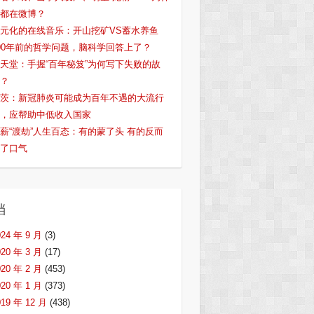
都在微博？
元化的在线音乐：开山挖矿VS蓄水养鱼
00年前的哲学问题，脑科学回答上了？
天堂：手握“百年秘笈”为何写下失败的故
？
茨：新冠肺炎可能成为百年不遇的大流行
，应帮助中低收入国家
薪“渡劫”人生百态：有的蒙了头 有的反而
了口气
档
024 年 9 月
(3)
020 年 3 月
(17)
020 年 2 月
(453)
020 年 1 月
(373)
019 年 12 月
(438)