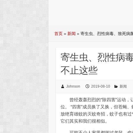
首页
»
新闻
»
寄生虫、烈性病毒、致死病
寄生虫、烈性病
不止这些
Johnson
2019-08-10
新闻
曾经轰轰烈烈的“除四害”运动，
位。 “四害”成员换了又换，但苍蝇
放绝育雄蚊的灭蚊奇招，蚊子也有过
它们其实和我们很相似。
可能不少人家里都闹过老鼠，也动