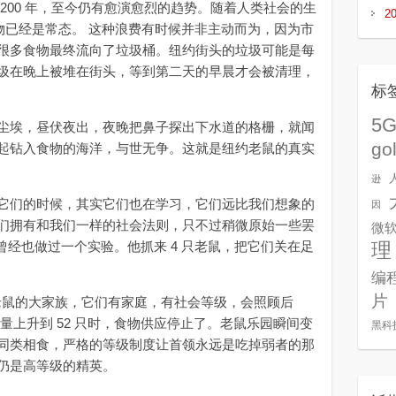
00 年，至今仍有愈演愈烈的趋势。随着人类社会的生
2
物已经是常态。 这种浪费有时候并非主动而为，因为市
很多食物最终流向了垃圾桶。纽约街头的垃圾可能是每
圾在晚上被堆在街头，等到第二天的早晨才会被清理，
标
5
埃，昼伏夜出，夜晚把鼻子探出下水道的格栅，就闻
go
起钻入食物的海洋，与世无争。这就是纽约老鼠的真实
逊
们的时候，其实它们也在学习，它们远比我们想象的
因
们拥有和我们一样的社会法则，只不过稍微原始一些罢
微
他曾经也做过一个实验。他抓来 4 只老鼠，把它们关在足
理
编
片
只老鼠的大家族，它们有家庭，有社会等级，会照顾后
量上升到 52 只时，食物供应停止了。老鼠乐园瞬间变
黑科
同类相食，严格的等级制度让首领永远是吃掉弱者的那
仍是高等级的精英。