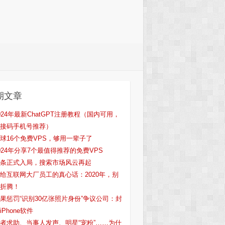
期文章
024年最新ChatGPT注册教程（国内可用，
接码手机号推荐）
球16个免费VPS，够用一辈子了
024年分享7个最值得推荐的免费VPS
条正式入局，搜索市场风云再起
给互联网大厂员工的真心话：2020年，别
折腾！
果惩罚“识别30亿张照片身份”争议公司：封
iPhone软件
者求助、当事人发声、明星“宠粉”……为什