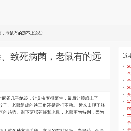
菌，老鼠有的远不止这些
毒、致死病菌，老鼠有的远
近
2
含
全
2
头
让麻雀几乎绝迹，让臭虫变得陌生，最后让蟑螂上了
写
、蚊子、老鼠组成的铁三角还是雷打不动。 近来出现了释
瞎
气的趋势。剩下两强苍蝇和老鼠，老鼠更为特别，因为
苹
杀
患
用过各种方法手段。常见的有粘鼠板、老鼠药，但是