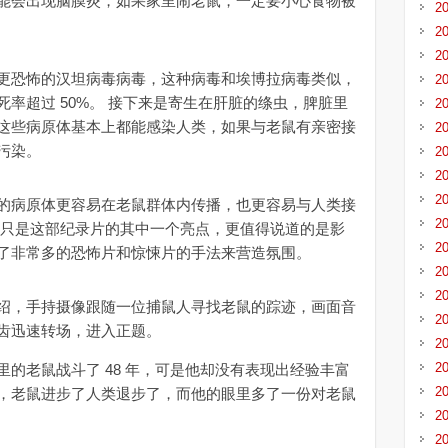
能会出现脑膜炎，如果家里闹老鼠，一定要小心食物被
2
2
2
恐怖的汉坦病毒病毒，这种病毒和埃博拉病毒类似，
2
率超过 50%。 接下来是寄生在肝脏的绦虫，脾脏里
2
这些病原体基本上都能感染人类，如果与老鼠有亲密接
2
污染。
2
2
2
病原体更容易在老鼠群体内传播，也更容易与人类接
2
这只是这部纪录片的其中一个亮点，更值得说道的是影
2
了非常多的恐怖片和惊悚片的手法来营造氛围。
2
2
，手持摄像跟随一位捕鼠人寻找老鼠的踪迹，画面音
2
齿迅速转场，进入正题。
2
2
老鼠战斗了 48 年，可是他却没有表现出经验丰富
2
，老鼠进步了人类退步了，而他的眼里多了一份对老鼠
2
2