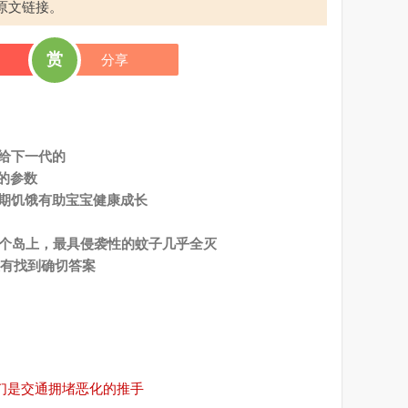
原文链接。
赏
分享
传给下一代的
的参数
孕期饥饿有助宝宝健康成长
在两个岛上，最具侵袭性的蚊子几乎全灭
没有找到确切答案
，他们是交通拥堵恶化的推手