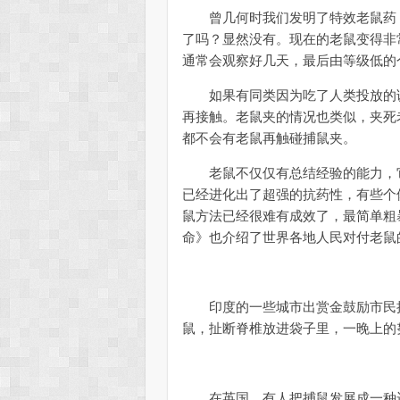
曾几何时我们发明了特效老鼠药，3
了吗？显然没有。现在的老鼠变得非
通常会观察好几天，最后由等级低的
如果有同类因为吃了人类投放的诱
再接触。老鼠夹的情况也类似，夹死
都不会有老鼠再触碰捕鼠夹。
老鼠不仅仅有总结经验的能力，它
已经进化出了超强的抗药性，有些个体
鼠方法已经很难有成效了，最简单粗
命》也介绍了世界各地人民对付老鼠
印度的一些城市出赏金鼓励市民捕
鼠，扯断脊椎放进袋子里，一晚上的努
在英国，有人把捕鼠发展成一种运