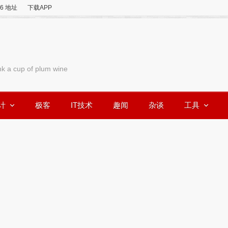
v6 地址
下载APP
nk a cup of plum wine
计
极客
IT技术
趣闻
杂谈
工具