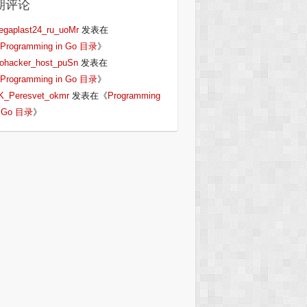
期评论
egaplast24_ru_uoMr
发表在
Programming in Go 目录
》
iohacker_host_puSn
发表在
Programming in Go 目录
》
K_Peresvet_okmr
发表在《
Programming
n Go 目录
》