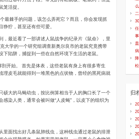
么
鼠笼活捉。
二
最棘手的问题，该怎么弄死它？而且，你会发现抓
3
目狰狞，甚至还有些可爱。
任
事
，最近看了一部讲述人鼠战争的纪录片《鼠命》，里
盖
杜克大学的一个研究组调查新奥尔良市的老鼠究竟携带
病
设下陷阱，捕捉到一些在自然环境下生活的老鼠。
降
剖开始。 首先是体表，这些老鼠有身上有很多寄生
松
梳理皮毛就能得到一堆黑色的点状物，曾经的黑死病就
归
硕大的马蝇幼虫，按比例算相当于人的胸口长了一个
会感染人类，通常会被叫做“人皮蝇”，以皮下的组织为
2
2
2
2
里面找出好几条鼠肺线虫，这种线虫通过老鼠的排泄
2