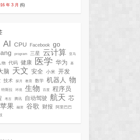
016 年 3 月
(6)
签
AI
G
go
CPU
Facebook
云计算
lang
三星
program
亚马
医学
华为
健康
代码
人物
基
天文
开发
大脑
安全
小米
物
机器人
技术
软
数学
探月
教育
生物
程序员
特斯拉
环境
百度
航天
芯
自动驾驶
程
腾讯
考古
苹果
谷歌
财报
阿里巴巴
融资
技