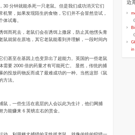
近
0 分钟就能杀死一只老鼠。但是我们成功消灭它们
常机警，如果发现陌生的食物，它们并不会冒然尝试，
m
个体试毒。
《
B
饵而死去，老鼠们会在诱饵上撒尿，防止其他愣头青
《
老鼠就留在原地，其它老鼠能看到并理解，一段时间内
G
i
们甚至在基因上也变异出了超能力。英国的一些老鼠
需要 2000 倍的药量才有可能死亡。 显然，传统的捕
暴的投放药物反而成了最难成功的一种。当然这部《鼠
的方法。
鼠，一些生活在底层的人会以此为生计，他们网捕
力能赚来 6 英镑左右的赏金。
动，利用梗犬捕猎的天性抓老鼠，就像传统的狩猎一