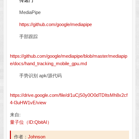
传送门
MediaPipe
https://github.com/google/mediapipe
手部跟踪
https://github.com/google/mediapipe/blob/master/mediapip
e/docs/hand_tracking_mobile_gpu.md
手势识别 apk/源代码
https://drive.google.com/file/d/1uCjS0y0O0dTDItsMh8x2cf
4-l3uHW1vE/view
来自:
量子位（ID:QbitAI）
作者：
Johnson