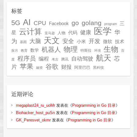
标签
AI
5G
go
golang
CPU
三
Facebook
program
医学
云计算
华
健康
星
代码
人物
亚马逊
天文
为
开发
大脑
安全
技术
小米
微软
基因
生物
物理
机器人
数学
特斯拉
探月
教育
环境
百
航天
程序员
芯
自动驾驶
编程
腾讯
度
考古
苹果
谷歌
片
财报
阿里巴巴
黑科技
融资
近期评论
megaplast24_ru_uoMr
发表在《
Programming in Go 目录
》
Biohacker_host_puSn
发表在《
Programming in Go 目录
》
GK_Peresvet_okmr
发表在《
Programming in Go 目录
》