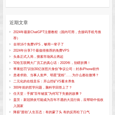
近期文章
2024年最新ChatGPT注册教程（国内可用，含接码手机号推
荐）
全球16个免费VPS，够用一辈子了
2024年分享7个最值得推荐的免费VPS
头条正式入局，搜索市场风云再起
写给互联网大厂员工的真心话：2020年，别瞎折腾！
苹果惩罚“识别30亿张照片身份”争议公司：封杀iPhone软件
患者求助、当事人发声、明星“宠粉”……为什么都在微博？
二元化的在线音乐：开山挖矿VS蓄水养鱼
300年前的哲学问题，脑科学回答上了？
任天堂：手握“百年秘笈”为何写下失败的故事？
盖茨：新冠肺炎可能成为百年不遇的大流行病，应帮助中低收
入国家
降薪“渡劫”人生百态：有的蒙了头 有的反而松了口气