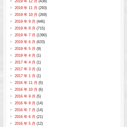
2019 年 12 月
(438)
2019 年 11 月
(293)
2019 年 10 月
(269)
2019 年 9 月
(446)
2019 年 8 月
(715)
2019 年 7 月
(1390)
2019 年 6 月
(633)
2019 年 5 月
(9)
2019 年 4 月
(1)
2017 年 4 月
(1)
2017 年 3 月
(1)
2017 年 1 月
(1)
2016 年 11 月
(5)
2016 年 10 月
(6)
2016 年 9 月
(5)
2016 年 8 月
(14)
2016 年 7 月
(14)
2016 年 6 月
(21)
2016 年 5 月
(12)