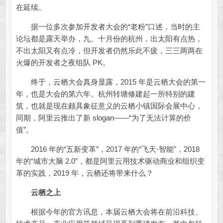
在延续。
据一位多次参加开发者大会的“老粉”口述，当时的主
论坛都是露天举办，九、十月份的杭州，出太阳有点热，
不出太阳又有点冷，但开发者仍然乐此不疲，三三两两在
火爆的开发者之夜组队 PK。
终于，云栖大会真身显露，2015 年是云栖大会的第一
年，也是大会的第六年。杭州转塘修建起一所特别的建
筑，也就是现在颇具象征意义的云栖小镇国际会展中心，
同期，阿里云推出了新 slogan——“为了无法计算的价
值”。
2016 年的“五新变革”，2017 年的“飞天·智能”，2018
年的“城市大脑 2.0”，都是阿里云用技术驱动商业和组织变
革的实践，2019 年，云栖还将带来什么？
云栖之上
根据今年的官方讯息，本届云栖大会将在前沿科技、