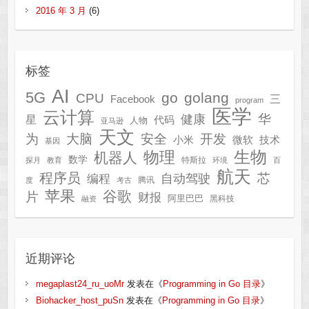
2016 年 3 月
(6)
标签
AI
5G
go
golang
CPU
三
Facebook
program
医学
云计算
华
健康
星
代码
人物
亚马逊
天文
为
开发
大脑
安全
技术
小米
微软
基因
生物
物理
机器人
数学
特斯拉
探月
教育
环境
百
航天
程序员
芯
自动驾驶
编程
腾讯
度
考古
苹果
谷歌
片
财报
阿里巴巴
黑科技
融资
近期评论
megaplast24_ru_uoMr
发表在《
Programming in Go 目录
》
Biohacker_host_puSn
发表在《
Programming in Go 目录
》