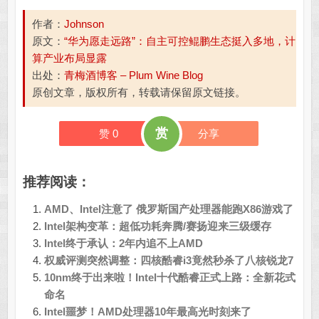
作者：
Johnson
原文：
“华为愿走远路”：自主可控鲲鹏生态挺入多地，计
算产业布局显露
出处：
青梅酒博客 – Plum Wine Blog
原创文章，版权所有，转载请保留原文链接。
赏
赞
0
分享
推荐阅读：
AMD、Intel注意了 俄罗斯国产处理器能跑X86游戏了
Intel架构变革：超低功耗奔腾/赛扬迎来三级缓存
Intel终于承认：2年内追不上AMD
权威评测突然调整：四核酷睿i3竟然秒杀了八核锐龙7
10nm终于出来啦！Intel十代酷睿正式上路：全新花式
命名
Intel噩梦！AMD处理器10年最高光时刻来了