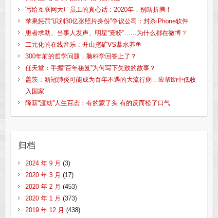
写给互联网大厂员工的真心话：2020年，别瞎折腾！
苹果惩罚“识别30亿张照片身份”争议公司：封杀iPhone软件
患者求助、当事人发声、明星“宠粉”……为什么都在微博？
二元化的在线音乐：开山挖矿VS蓄水养鱼
300年前的哲学问题，脑科学回答上了？
任天堂：手握“百年秘笈”为何写下失败的故事？
盖茨：新冠肺炎可能成为百年不遇的大流行病，应帮助中低收
入国家
降薪“渡劫”人生百态：有的蒙了头 有的反而松了口气
归档
2024 年 9 月
(3)
2020 年 3 月
(17)
2020 年 2 月
(453)
2020 年 1 月
(373)
2019 年 12 月
(438)