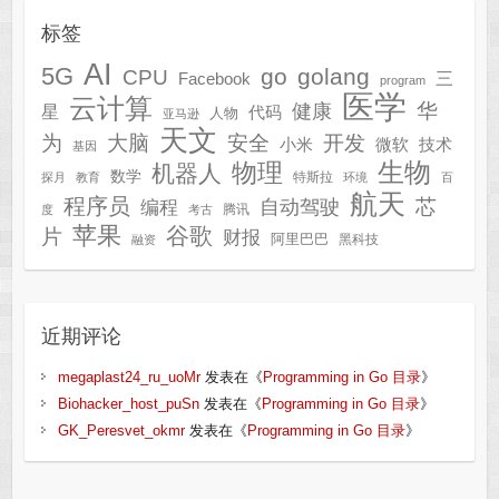
标签
AI
5G
go
golang
CPU
三
Facebook
program
医学
云计算
华
健康
星
代码
人物
亚马逊
天文
为
开发
大脑
安全
技术
小米
微软
基因
生物
物理
机器人
数学
特斯拉
探月
教育
环境
百
航天
程序员
芯
自动驾驶
编程
腾讯
度
考古
苹果
谷歌
片
财报
阿里巴巴
黑科技
融资
近期评论
megaplast24_ru_uoMr
发表在《
Programming in Go 目录
》
Biohacker_host_puSn
发表在《
Programming in Go 目录
》
GK_Peresvet_okmr
发表在《
Programming in Go 目录
》