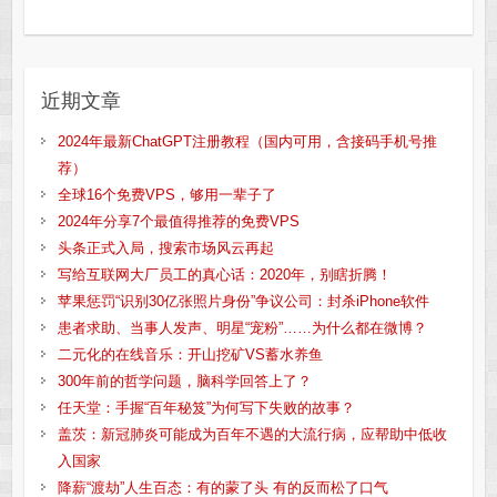
近期文章
2024年最新ChatGPT注册教程（国内可用，含接码手机号推
荐）
全球16个免费VPS，够用一辈子了
2024年分享7个最值得推荐的免费VPS
头条正式入局，搜索市场风云再起
写给互联网大厂员工的真心话：2020年，别瞎折腾！
苹果惩罚“识别30亿张照片身份”争议公司：封杀iPhone软件
患者求助、当事人发声、明星“宠粉”……为什么都在微博？
二元化的在线音乐：开山挖矿VS蓄水养鱼
300年前的哲学问题，脑科学回答上了？
任天堂：手握“百年秘笈”为何写下失败的故事？
盖茨：新冠肺炎可能成为百年不遇的大流行病，应帮助中低收
入国家
降薪“渡劫”人生百态：有的蒙了头 有的反而松了口气