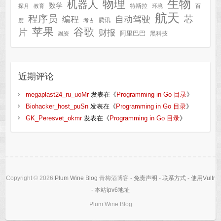
生物
物理
机器人
数学
特斯拉
探月
教育
环境
百
航天
程序员
芯
自动驾驶
编程
腾讯
度
考古
苹果
谷歌
片
财报
阿里巴巴
黑科技
融资
近期评论
megaplast24_ru_uoMr
发表在《
Programming in Go 目录
》
Biohacker_host_puSn
发表在《
Programming in Go 目录
》
GK_Peresvet_okmr
发表在《
Programming in Go 目录
》
Copyright © 2026
Plum Wine Blog
青梅酒博客 -
免责声明
-
联系方式
-
使用Vultr
-
本站ipv6地址
Plum Wine Blog