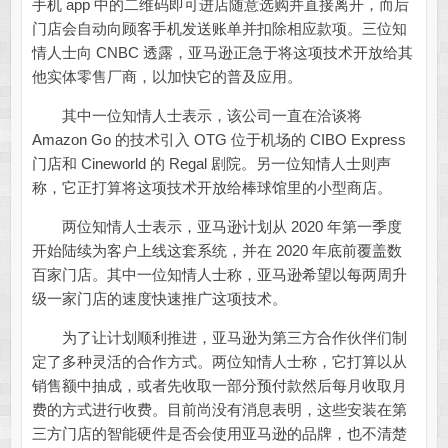
手机 app 中的二维码即可进店随意选购并直接离开，而后
门店会自动向顾客手机发送账单并扣除相应款项。三位知
情人士向 CNBC 透露，亚马逊正急于将这项技术开放给其
他实体零售厂商，以加快它的普及应用。
其中一位知情人士表示，该公司一直在洽谈将
Amazon Go 的技术引入 OTG 位于机场的 CIBO Express
门店和 Cineworld 的 Regal 剧院。另一位知情人士则声
称，它正打算将这项技术开放给棒球馆里的小型商店。
两位知情人士表示，亚马逊计划从 2020 年第一季度
开始陆续为客户上线这套系统，并在 2020 年底前覆盖数
百家门店。其中一位知情人士称，亚马逊希望以每两周升
级一家门店的速度快速推广这项技术。
为了让计划顺利推进，亚马逊为第三方合作伙伴们制
定了多种灵活的合作方式。两位知情人士称，它打算以从
销售额中抽成，或者先收取一部分预付款然后每月收取月
费的方式进行收费。目前尚没有消息表明，这些安装在第
三方门店的智能硬件是否会使用亚马逊的品牌，也不清楚