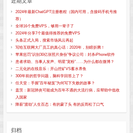
近期文章
2024年最新ChatGPT注册教程（国内可用，含接码手机号推
荐）
全球16个免费VPS，够用一辈子了
2024年分享7个最值得推荐的免费VPS
头条正式入局，搜索市场风云再起
写给互联网大厂员工的真心话：2020年，别瞎折腾！
苹果惩罚“识别30亿张照片身份”争议公司：封杀iPhone软件
患者求助、当事人发声、明星“宠粉”……为什么都在微博？
二元化的在线音乐：开山挖矿VS蓄水养鱼
300年前的哲学问题，脑科学回答上了？
任天堂：手握“百年秘笈”为何写下失败的故事？
盖茨：新冠肺炎可能成为百年不遇的大流行病，应帮助中低收
入国家
降薪“渡劫”人生百态：有的蒙了头 有的反而松了口气
归档