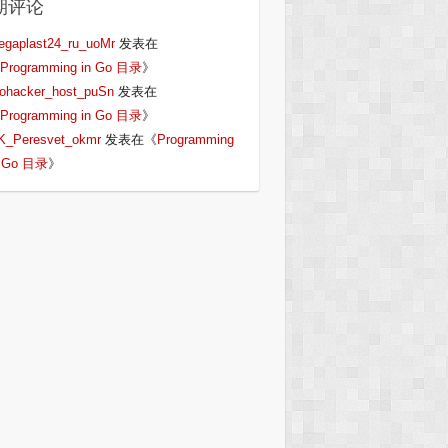
期评论
egaplast24_ru_uoMr
发表在
Programming in Go 目录
》
iohacker_host_puSn
发表在
Programming in Go 目录
》
K_Peresvet_okmr
发表在《
Programming
n Go 目录
》