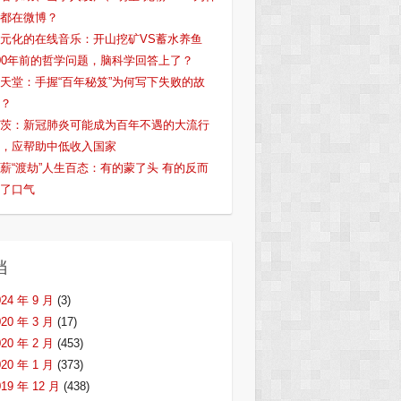
都在微博？
元化的在线音乐：开山挖矿VS蓄水养鱼
00年前的哲学问题，脑科学回答上了？
天堂：手握“百年秘笈”为何写下失败的故
？
茨：新冠肺炎可能成为百年不遇的大流行
，应帮助中低收入国家
薪“渡劫”人生百态：有的蒙了头 有的反而
了口气
档
024 年 9 月
(3)
020 年 3 月
(17)
020 年 2 月
(453)
020 年 1 月
(373)
019 年 12 月
(438)