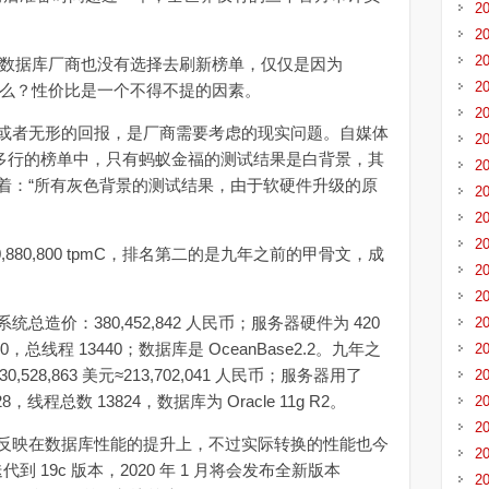
2
2
2
他数据库厂商也没有选择去刷新榜单，仅仅是因为
2
九年么？性价比是一个不得不提的因素。
2
者无形的回报，是厂商需要考虑的现实问题。自媒体
2
370 多行的榜单中，只有蚂蚁金福的测试结果是白背景，其
2
着：“所有灰色背景的测试结果，由于软硬件升级的原
2
2
2
80,800 tpmC，排名第二的是九年之前的甲骨文，成
2
2
价：380,452,842 人民币；服务器硬件为 420
2
，总线程 13440；数据库是 OceanBase2.2。九年之
2
528,863 美元≈213,702,041 人民币；服务器用了
2
728，线程总数 13824，数据库为 Oracle 11g R2。
2
2
映在数据库性能的提升上，不过实际转换的性能也今
2
代到 19c 版本，2020 年 1 月将会发布全新版本
2