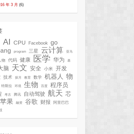
016 年 3 月
(6)
签
AI
G
go
CPU
Facebook
云计算
lang
三星
program
亚马
医学
华为
健康
代码
人物
基
天文
开发
大脑
安全
小米
物
机器人
技术
软
数学
探月
教育
生物
程序员
特斯拉
环境
百度
航天
芯
自动驾驶
程
腾讯
考古
苹果
谷歌
财报
阿里巴巴
融资
技