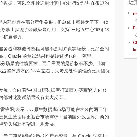
近
户数据，可以立即传送到计算中心进行处理并在很短的
m
《
B 在阿里内部也存在部分竞争关系，但总体上都是为了下一代
B
普通服务器上实现了金融级高可用，支持“三地五中心”城市级
《
平扩展能力。
G
务器和存储等都很可能不是用户真实场景，比如全闪
i
，Oracle 的测试结果也是经过优化的，阿里
足大部分场景的性能要求，而且重要的是价格低不少。比如
成本只占整体成本的 18% 左右，只考虑硬件的性价比大幅优
展，会向着“中国自研数据库打破西方垄断”的方向传
内部对此测试结果没有太大反应。
雷锋网)表示，云原生数据库市场可能在未来的两三年
云原生数据库更迎合市场需求；当前国外数据库厂商的
起势头强劲有望进一步发展。
商是影响这场战役新的变量，与 Oracle 对标并