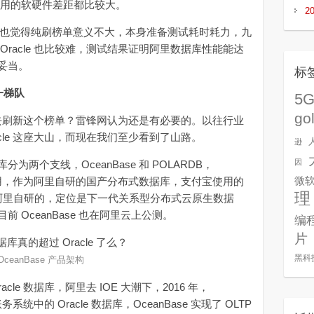
家厂商所使用的软硬件差距都比较大。
2
可能也觉得纯刷榜单意义不大，本身准备测试耗时耗力，九
racle 也比较难，测试结果证明阿里数据库性能能达
妥当。
标
一梯队
5
go
要去刷新这个榜单？雷锋网认为还是有必要的。以往行业
cle 这座大山，而现在我们至少看到了山路。
逊
因
个支线，OceanBase 和 POLARDB，
系使用，作为阿里自研的国产分布式数据库，支付宝使用的
微
理
B 也是阿里自研的，定位是下一代关系型分布式云原生数据
 OceanBase 也在阿里云上公测。
编
片
黑科
OceanBase 产品架构
e 数据库，阿里去 IOE 大潮下，2016 年，
系统中的 Oracle 数据库，OceanBase 实现了 OLTP