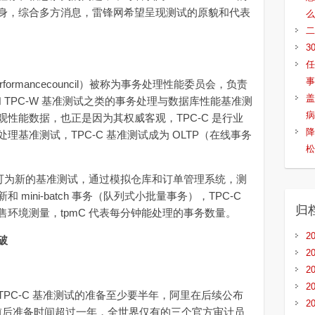
身，综合多方消息，雷锋网希望呈现测试的原貌和代表
么
二
3
任
事
ng performancecouncil）被称为事务处理性能委员会，负责
盖
-R 和 TPC-W 基准测试之类的事务处理与数据库性能基准测
病
性能数据，也正是因为其权威客观，TPC-C 是行业
降
基准测试，TPC-C 基准测试成为 OLTP（在线事务
松
23 日认可为新的基准测试，通过模拟仓库和订单管理系统，测
mini-batch 事务（队列式小批量事务），TPC-C
归
环境测量，tpmC 代表每分钟能处理的事务数量。
2
破
2
2
2
C-C 基准测试的准备至少要半年，阿里在后续公布
2
团队前后准备时间超过一年，全世界仅有的三个官方审计员