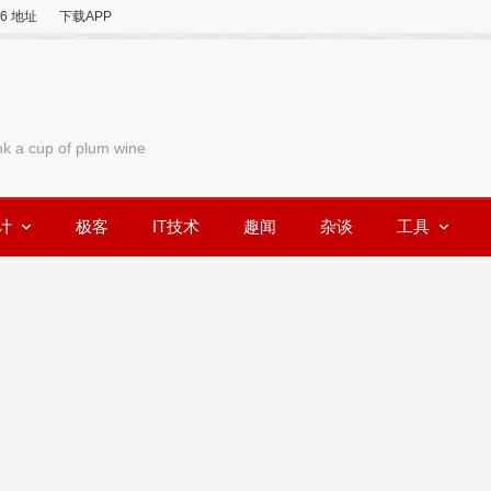
v6 地址
下载APP
nk a cup of plum wine
计
极客
IT技术
趣闻
杂谈
工具