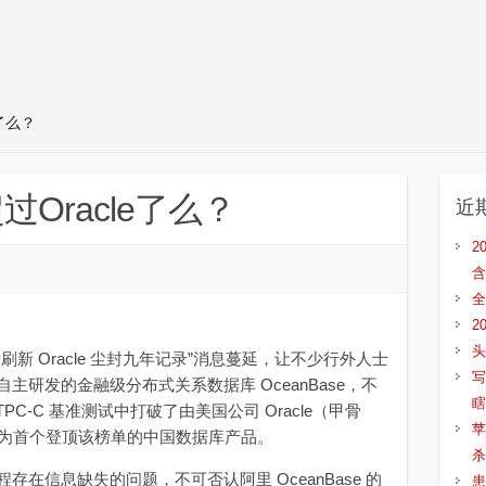
了么？
Oracle了么？
近
2
含
全
2
头
 Oracle 尘封九年记录”消息蔓延，让不少行外人士
写
研发的金融级分布式关系数据库 OceanBase，不
瞎
PC-C 基准测试中打破了由美国公司 Oracle（甲骨
苹
成为首个登顶该榜单的中国数据库产品。
杀
信息缺失的问题，不可否认阿里 OceanBase 的
患