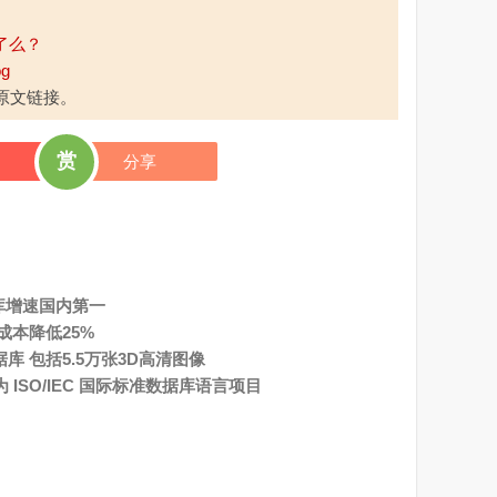
e了么？
og
原文链接。
赏
分享
据库增速国内第一
本降低25%
库 包括5.5万张3D高清图像
 ISO/IEC 国际标准数据库语言项目