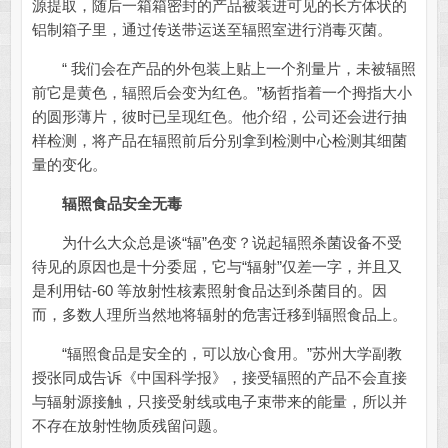
源提取，随后一箱箱密封的产品被装进可见的长方体状的
铝制箱子里，通过传送带运送至辐照室进行消毒灭菌。
“ 我们会在产品的外包装上贴上一个剂量片，未被辐照
前它是黄色，辐照后会变为红色。”杨哲指着一个拇指大小
的圆形薄片，彼时已呈现红色。他介绍，公司还会进行抽
样检测，将产品在辐照前后分别拿到检测中心检测其细菌
量的变化。
辐照食品安全无毒
为什么大众总是谈“辐”色变？说起辐照杀菌设备不受
待见的原因也是十分委屈，它与“辐射”仅差一字，并且又
是利用钴-60 等放射性核素照射食品达到杀菌目的。因
而，多数人理所当然地将辐射的危害迁移到辐照食品上。
“辐照食品是安全的，可以放心食用。”苏州大学副教
授张同成告诉《中国科学报》，接受辐照的产品不会直接
与辐射源接触，只接受射线或电子束带来的能量，所以并
不存在放射性物质残留问题。