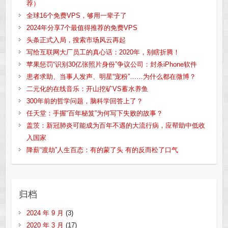
荐）
全球16个免费VPS，够用一辈子了
2024年分享7个最值得推荐的免费VPS
头条正式入局，搜索市场风云再起
写给互联网大厂员工的真心话：2020年，别瞎折腾！
苹果惩罚“识别30亿张照片身份”争议公司：封杀iPhone软件
患者求助、当事人发声、明星“宠粉”……为什么都在微博？
二元化的在线音乐：开山挖矿VS蓄水养鱼
300年前的哲学问题，脑科学回答上了？
任天堂：手握“百年秘笈”为何写下失败的故事？
盖茨：新冠肺炎可能成为百年不遇的大流行病，应帮助中低收
入国家
降薪“渡劫”人生百态：有的蒙了头 有的反而松了口气
归档
2024 年 9 月
(3)
2020 年 3 月
(17)