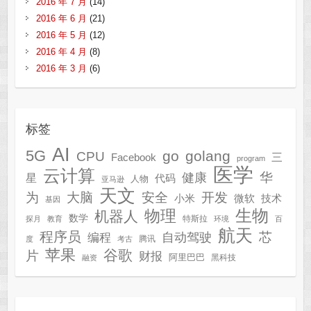
2016 年 7 月
(14)
2016 年 6 月
(21)
2016 年 5 月
(12)
2016 年 4 月
(8)
2016 年 3 月
(6)
标签
AI
5G
go
golang
CPU
三
Facebook
program
医学
云计算
华
健康
星
代码
人物
亚马逊
天文
为
开发
大脑
安全
技术
小米
微软
基因
生物
物理
机器人
数学
特斯拉
探月
教育
环境
百
航天
程序员
芯
自动驾驶
编程
腾讯
度
考古
苹果
谷歌
片
财报
阿里巴巴
黑科技
融资