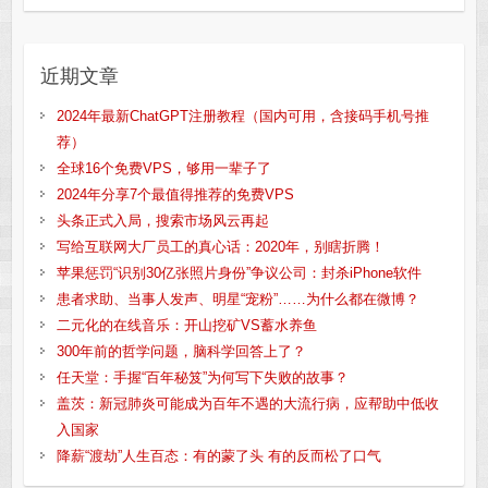
近期文章
2024年最新ChatGPT注册教程（国内可用，含接码手机号推
荐）
全球16个免费VPS，够用一辈子了
2024年分享7个最值得推荐的免费VPS
头条正式入局，搜索市场风云再起
写给互联网大厂员工的真心话：2020年，别瞎折腾！
苹果惩罚“识别30亿张照片身份”争议公司：封杀iPhone软件
患者求助、当事人发声、明星“宠粉”……为什么都在微博？
二元化的在线音乐：开山挖矿VS蓄水养鱼
300年前的哲学问题，脑科学回答上了？
任天堂：手握“百年秘笈”为何写下失败的故事？
盖茨：新冠肺炎可能成为百年不遇的大流行病，应帮助中低收
入国家
降薪“渡劫”人生百态：有的蒙了头 有的反而松了口气