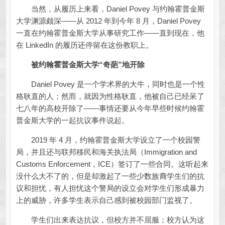
当然，从履历上来看，Daniel Povey 与约翰霍普金斯
大学渊源颇深——从 2012 年到今年 8 月，Daniel Povey
一直在约翰霍普金斯大学从事研究工作——直到现在，他
在 LinkedIn 的履历还停留在这份教职上。
被约翰霍普金斯大学“奇葩”地开除
Daniel Povey 是一个学术界的大牛，同时也是一个性
格耿直的人；然而，就因为性格耿直，他被自己已经呆了
七八年的高校开除了——事情还要从今年早些时候约翰霍
普金斯大学的一起抗议事件说起。
2019 年 4 月，约翰霍普金斯大学设立了一个校园警
局，并且还与联邦移民和海关执法局（Immigration and
Customs Enforcement，ICE）签订了一些合同。这听起来
没什么大不了的，但是却激起了一些少数族裔学生们的抗
议和担忧，有人担忧这个警局的设立会对学生们形成暴力
上的威胁，许多学生表示自己感到被校园部门监视了。
学生们出来表达抗议，但校方并不屈服；校方认为这