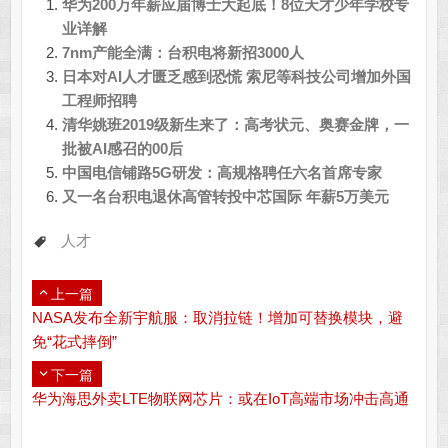
华为200万年薪应届博士大起底！8位天才少年学校专
业详解
7nm产能全满：台积电将新招3000人
日本对AI人才匮乏感到恐慌 索尼等科技公司增加外国
工程师招聘
清华姚班2019级新生来了：高考状元、奥赛金牌，一
批被AI感召的00后
中国电信铺路5G研发：高规格聘任六名首席专家
又一名台积电退休高管转投中芯国际 年薪5万美元
人才
上一篇
NASA发布全新宇航服：取消拉链！增加可替换模块，避
免“花式摔倒”
下一篇
华为海思外卖LTE物联网芯片：或在IoT高端市场冲击高通