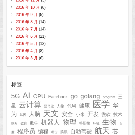
2016 年 11 月
(5)
2016 年 10 月
(6)
2016 年 9 月
(5)
2016 年 8 月
(14)
2016 年 7 月
(14)
2016 年 6 月
(21)
2016 年 5 月
(12)
2016 年 4 月
(8)
2016 年 3 月
(6)
标签
AI
5G
go
golang
CPU
三
Facebook
program
医学
云计算
华
健康
星
代码
人物
亚马逊
天文
为
开发
大脑
安全
技术
小米
微软
基因
生物
物理
机器人
数学
特斯拉
探月
教育
环境
百
航天
程序员
芯
自动驾驶
编程
腾讯
度
考古