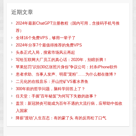
近期文章
2024年最新ChatGPT注册教程（国内可用，含接码手机号推
荐）
全球16个免费VPS，够用一辈子了
2024年分享7个最值得推荐的免费VPS
头条正式入局，搜索市场风云再起
写给互联网大厂员工的真心话：2020年，别瞎折腾！
苹果惩罚“识别30亿张照片身份”争议公司：封杀iPhone软件
患者求助、当事人发声、明星“宠粉”……为什么都在微博？
二元化的在线音乐：开山挖矿VS蓄水养鱼
300年前的哲学问题，脑科学回答上了？
任天堂：手握“百年秘笈”为何写下失败的故事？
盖茨：新冠肺炎可能成为百年不遇的大流行病，应帮助中低收
入国家
降薪“渡劫”人生百态：有的蒙了头 有的反而松了口气