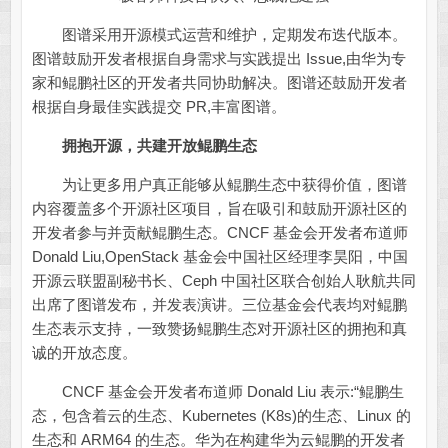
图谱采用开源模式运营和维护，定期发布迭代版本。
图谱鼓励开发者根据自身需求与实践提出 Issue,由华为专
家和鲲鹏社区的开发者共同协助解决。图谱还鼓励开发者
根据自身最佳实践提交 PR,丰富图谱。
拥抱开源，共建开放鲲鹏生态
为让更多用户真正能够从鲲鹏生态中获得价值，图谱
内容覆盖多个开源社区项目，旨在吸引和鼓励开源社区的
开发者参与并贡献鲲鹏生态。CNCF 基金会开发者布道师
Donald Liu,OpenStack 基金会中国社区经理李昊阳，中国
开源云联盟副秘书长、Ceph 中国社区联合创始人耿航共同
出席了图谱发布，并发表演讲。三位基金会代表均对鲲鹏
生态表示支持，一致赞扬鲲鹏生态对开源社区的拥抱和真
诚的开放态度。
CNCF 基金会开发者布道师 Donald Liu 表示:“鲲鹏生
态，包含着云的生态、Kubernetes (K8s)的生态、Linux 的
生态和 ARM64 的生态。华为在构建华为云鲲鹏的开发者