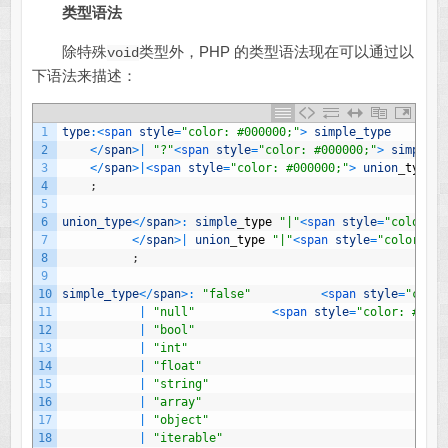
类型语法
除特殊
类型外，PHP 的类型语法现在可以通过以
void
下语法来描述：
1
type
:
<
span 
style
=
"color: #000000;"
>
simple_type
2
<
/
span
>
|
"?"
<
span 
style
=
"color: #000000;"
>
simple_t
3
<
/
span
>
|
<
span 
style
=
"color: #000000;"
>
union
_
type
4
;
5
6
union_type
<
/
span
>
:
simple
_
type
"|"
<
span 
style
=
"color: #
7
<
/
span
>
|
union
_
type
"|"
<
span 
style
=
"color: #0
8
;
9
10
simple_type
<
/
span
>
:
"false"
<
span 
style
=
"color
11
|
"null"
<
span 
style
=
"color: #0080
12
|
"bool"
13
|
"int"
14
|
"float"
15
|
"string"
16
|
"array"
17
|
"object"
18
|
"iterable"