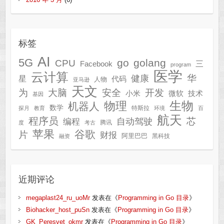
标签
AI
5G
go
golang
CPU
三
Facebook
program
医学
云计算
华
健康
星
代码
人物
亚马逊
天文
为
开发
大脑
安全
技术
小米
微软
基因
生物
物理
机器人
数学
特斯拉
探月
教育
环境
百
航天
程序员
芯
自动驾驶
编程
腾讯
度
考古
苹果
谷歌
片
财报
阿里巴巴
黑科技
融资
近期评论
megaplast24_ru_uoMr
发表在《
Programming in Go 目录
》
Biohacker_host_puSn
发表在《
Programming in Go 目录
》
GK_Peresvet_okmr
发表在《
Programming in Go 目录
》