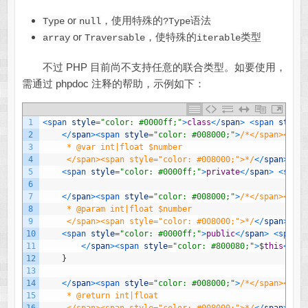
or
，使用特殊的
语法
Type
null
?Type
or
，使特殊的
类型
array
Traversable
iterable
不过 PHP 目前尚不支持任意的联合类型。如要使用，
需通过 phpdoc 注释的帮助，示例如下：
1
<
span 
style
=
"color: #0000ff;"
>
class
<
/
span
>
<
span 
style
=
2
<
/
span
>
<
span 
style
=
"color: #008000;"
>
/*</span><span
3
     * @var int|float $number
4
     </span><span style="color: #008000;">*/
<
/
span
>
5
<
span 
style
=
"color: #0000ff;"
>
private
<
/
span
>
<
span 
6
7
<
/
span
>
<
span 
style
=
"color: #008000;"
>
/*</span><span
8
     * @param int|float $number
9
     </span><span style="color: #008000;">*/
<
/
span
>
10
<
span 
style
=
"color: #0000ff;"
>
public
<
/
span
>
<
span 
s
11
<
/
span
>
<
span 
style
=
"color: #800080;"
>
$
this
<
/
spa
12
}
13
14
<
/
span
>
<
span 
style
=
"color: #008000;"
>
/*</span><span
15
     * @return int|float