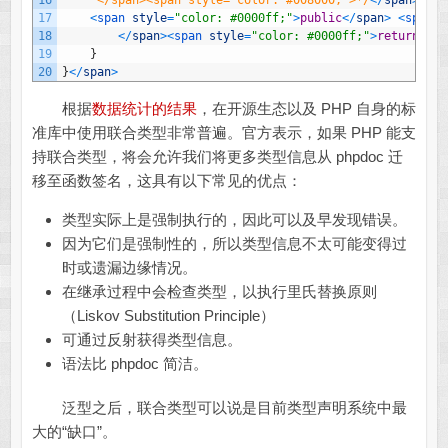
16
     </span><span style="color: #008000;">*/
<
/
span
>
17
<
span 
style
=
"color: #0000ff;"
>
public
<
/
span
>
<
span 
s
18
<
/
span
>
<
span 
style
=
"color: #0000ff;"
>
return
<
/
sp
19
}
20
}
<
/
span
>
根据
数据统计的结果
，在开源生态以及 PHP 自身的标
准库中使用联合类型非常普遍。官方表示，如果 PHP 能支
持联合类型，将会允许我们将更多类型信息从 phpdoc 迁
移至函数签名，这具有以下常见的优点：
类型实际上是强制执行的，因此可以及早发现错误。
因为它们是强制性的，所以类型信息不太可能变得过
时或遗漏边缘情况。
在继承过程中会检查类型，以执行里氏替换原则
（Liskov Substitution Principle）
可通过反射获得类型信息。
语法比 phpdoc 简洁。
泛型之后，联合类型可以说是目前类型声明系统中最
大的“缺口”。