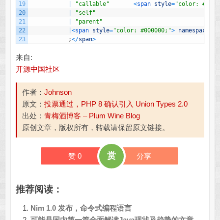
19
|
"callable"
<
span 
style
=
"color: #0080
20
|
"self"
21
|
"parent"
22
|
<
span 
style
=
"color: #000000;"
>
namespaced
_
n
23
;
<
/
span
>
来自:
开源中国社区
作者：
Johnson
原文：
投票通过，PHP 8 确认引入 Union Types 2.0
出处：
青梅酒博客 – Plum Wine Blog
原创文章，版权所有，转载请保留原文链接。
赏
赞
0
分享
推荐阅读：
Nim 1.0 发布，命令式编程语言
可能是国内第一篇全面解读Java现状及趋势的文章