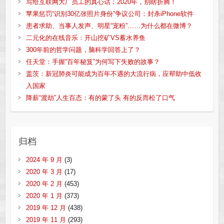
写给互联网大厂员工的真心话：2020年，别瞎折腾！
苹果惩罚“识别30亿张照片身份”争议公司：封杀iPhone软件
患者求助、当事人发声、明星“宠粉”……为什么都在微博？
二元化的在线音乐：开山挖矿VS蓄水养鱼
300年前的哲学问题，脑科学回答上了？
任天堂：手握“百年秘笈”为何写下失败的故事？
盖茨：新冠肺炎可能成为百年不遇的大流行病，应帮助中低收
入国家
降薪“渡劫”人生百态：有的蒙了头 有的反而松了口气
归档
2024 年 9 月
(3)
2020 年 3 月
(17)
2020 年 2 月
(453)
2020 年 1 月
(373)
2019 年 12 月
(438)
2019 年 11 月
(293)