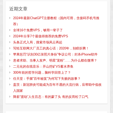
近期文章
2024年最新ChatGPT注册教程（国内可用，含接码手机号推
荐）
全球16个免费VPS，够用一辈子了
2024年分享7个最值得推荐的免费VPS
头条正式入局，搜索市场风云再起
写给互联网大厂员工的真心话：2020年，别瞎折腾！
苹果惩罚“识别30亿张照片身份”争议公司：封杀iPhone软件
患者求助、当事人发声、明星“宠粉”……为什么都在微博？
二元化的在线音乐：开山挖矿VS蓄水养鱼
300年前的哲学问题，脑科学回答上了？
任天堂：手握“百年秘笈”为何写下失败的故事？
盖茨：新冠肺炎可能成为百年不遇的大流行病，应帮助中低收
入国家
降薪“渡劫”人生百态：有的蒙了头 有的反而松了口气