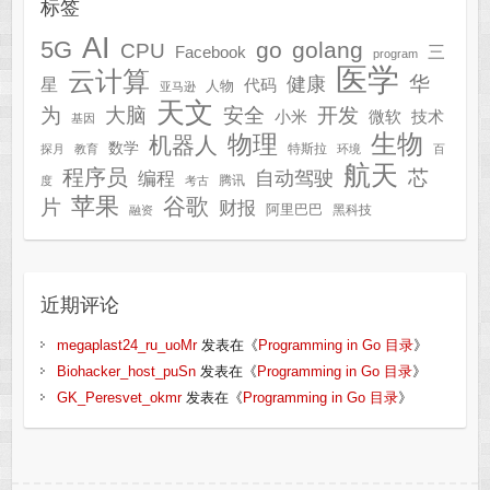
标签
AI
5G
go
golang
CPU
三
Facebook
program
医学
云计算
华
健康
星
代码
人物
亚马逊
天文
为
开发
大脑
安全
技术
小米
微软
基因
生物
物理
机器人
数学
特斯拉
探月
教育
环境
百
航天
程序员
芯
自动驾驶
编程
腾讯
度
考古
苹果
谷歌
片
财报
阿里巴巴
黑科技
融资
近期评论
megaplast24_ru_uoMr
发表在《
Programming in Go 目录
》
Biohacker_host_puSn
发表在《
Programming in Go 目录
》
GK_Peresvet_okmr
发表在《
Programming in Go 目录
》