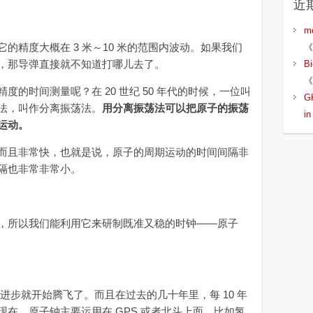
近
m
精度大概在 3 米～10 米的范围内波动。如果我们
《
，那导弹直接就不知道打哪儿去了。
B
《
时间测量呢？在 20 世纪 50 年代的时候，一位叫
G
法，叫作分离振荡法。
用分离振荡法可以把原子的振荡
i
运动。
且非常快，也就是说，原子的周期运动的时间间隔非
隔也非常非常小。
所以我们能利用它来研制既准又稳的时钟——原子
就开始腾飞了。而且在过去的几十年里，每 10 年
在，原子钟主要运用在 GPS 或者北斗上面，比如氢