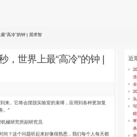
最“高冷”的钟 | 屈求智
1秒，世界上最“高冷”的钟 |
近
2
含
全
2
头
到来。它将会摆脱实验室的束缚，应用到各种更加复
写
务。”
瞎
苹
密机械研究所副研究员
杀
间？这个问题听起来好像很熟悉，我们每个人每天都
患