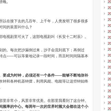
还是傍晚。
2
2
2
2
以在接下去的几百年、上千年，人类发明了很多很多
2
时间的装置叫什么？
2
电视剧里可火了，这部电视剧叫《长安十二时辰》。
2
2
2
的。每次把沙漏倒过来，沙子会流到底下；再倒过
2
特点——可以等量地记录一段时间，而且时间间隔基本
2
2
2
。
要成为时钟，必须还有一个条件——能够不断地弥补
2
水钟和各种机器钟摆，利用风能、电能等让这些钟始终
2
。
2
2
里非常小，风景非常优美。在那里我看到了这台钟。
2
间频率的中心。
每两年一次的世界时频大会都在这个小
2