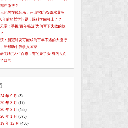
都在微博？
元化的在线音乐：开山挖矿VS蓄水养鱼
00年前的哲学问题，脑科学回答上了？
天堂：手握“百年秘笈”为何写下失败的故
？
茨：新冠肺炎可能成为百年不遇的大流行
，应帮助中低收入国家
薪“渡劫”人生百态：有的蒙了头 有的反而
了口气
档
024 年 9 月
(3)
020 年 3 月
(17)
020 年 2 月
(453)
020 年 1 月
(373)
019 年 12 月
(438)