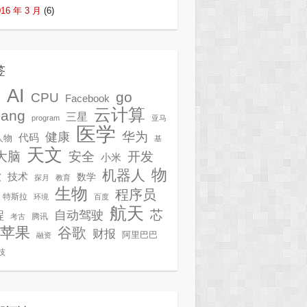
016 年 3 月
(6)
签
AI
G
go
CPU
Facebook
云计算
lang
三星
program
亚马
医学
华为
健康
代码
人物
基
天文
开发
大脑
安全
小米
物
机器人
技术
软
数学
探月
教育
生物
程序员
特斯拉
环境
百度
航天
芯
自动驾驶
程
腾讯
考古
苹果
谷歌
财报
阿里巴巴
融资
技