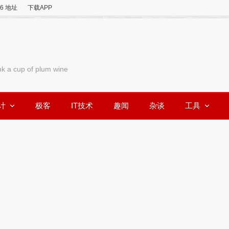
v6 地址
下载APP
nk a cup of plum wine
计
极客
IT技术
趣闻
杂谈
工具