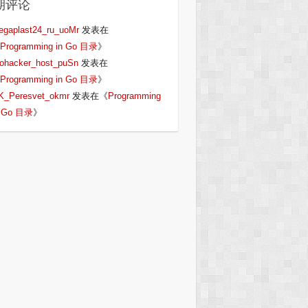
期评论
egaplast24_ru_uoMr
发表在
Programming in Go 目录
》
iohacker_host_puSn
发表在
Programming in Go 目录
》
K_Peresvet_okmr
发表在《
Programming
n Go 目录
》