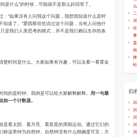
时间是什么”的时候，可能就不是那么好回答了。
么
二
：“如果没有人问我这个问题，我想我知道什么是时
3
不知道了。”爱因斯坦也说过这个问题，当有人问他什
任
间只是我们人类思考的模式，并不是我们赖以生存的条
事
盖
病
降
楚时间是什么。大家如果有兴趣，可以去看一看霍金
松
归
时间的是时钟。我倒是可以给大家解释解释。
用一句最
动加一个计数器。
2
2
2
是看太阳、看月亮、看星星的周期运动。通过它们的
2
们称这类钟为自然钟。自然钟没有什么精确度可言，大
2