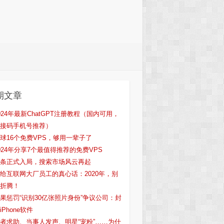
期文章
024年最新ChatGPT注册教程（国内可用，
接码手机号推荐）
球16个免费VPS，够用一辈子了
024年分享7个最值得推荐的免费VPS
条正式入局，搜索市场风云再起
给互联网大厂员工的真心话：2020年，别
折腾！
果惩罚“识别30亿张照片身份”争议公司：封
iPhone软件
者求助、当事人发声、明星“宠粉”……为什