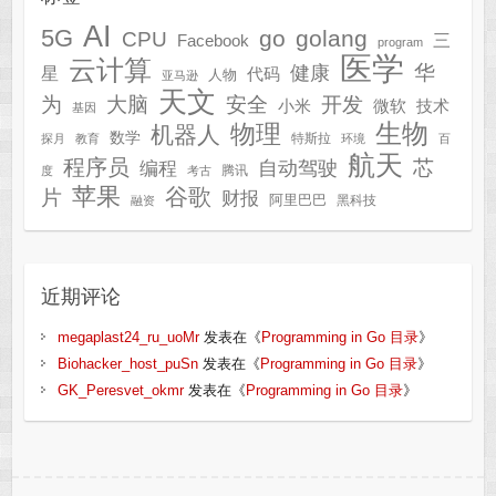
AI
5G
go
golang
CPU
三
Facebook
program
医学
云计算
华
健康
星
代码
人物
亚马逊
天文
为
开发
大脑
安全
技术
小米
微软
基因
生物
物理
机器人
数学
特斯拉
探月
教育
环境
百
航天
程序员
芯
自动驾驶
编程
腾讯
度
考古
苹果
谷歌
片
财报
阿里巴巴
黑科技
融资
近期评论
megaplast24_ru_uoMr
发表在《
Programming in Go 目录
》
Biohacker_host_puSn
发表在《
Programming in Go 目录
》
GK_Peresvet_okmr
发表在《
Programming in Go 目录
》