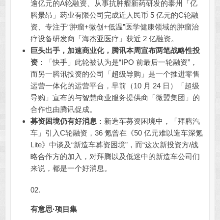
逾亿元的A轮融资、从事抗肿瘤新药研发的泰州「亿
腾景昂」药业有限公司完成近人民币 5 亿元的C轮融
资、专注于“肿瘤+微创+低温”医学健康领域的肿瘤治
疗设备研发商「海杰亚医疗」获近 2 亿融资。
巨头出手，加速商业化，腾讯本周宣布两笔战略性投
资
：「快手」此轮被认为是“IPO 前最后一轮融资”，
而另一腾讯投资的公司「超级导购」是一个推进零售
运营一体化的运营平台，早前（10 月 24 日）「超级
导购」宣布的与智慧商业服务提供商「微盟集团」的
合作也由腾讯促成。
募资困境仍有好消息
：新造车募资困境中，「拜腾汽
车」引入C轮融资，36 氪曾在《50 亿元难以造车深氪
Lite》中谈及“新造车募资困境”，而“这次新投资方/战
略合作方的加入，对拜腾以及低迷中的新造车公司们
来说，都是一个好消息。
02.
有意思·项目集