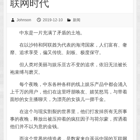
联网时代
Johnson
2019-12-10
新闻
中东是一片充满了矛盾的土地。
在以沙特和阿联酋为代表的海湾国家，人们富有、奢
靡、追求享受，偏又传统、刻板、极度保守。
但人类对美丽与娱乐亘古不变的追求，依旧无法被长
袍束缚与磨灭。
每个夜晚，中东各种各样的线上娱乐产品中都会涌入
上千万的用户，他们在这里呼朋唤友、嬉笑怒骂，与带着
面纱的女主播聊天，为漂亮的女孩儿一掷千金。
在这个与现实割裂的世界里，他们打发掉所有无所事
事的夜晚，释放出被压抑着的疯狂因子与荷尔蒙，挥洒着
他们并不以为意的金钱。
而这个世界的缔造者，是数家来自遥远中国的互联网