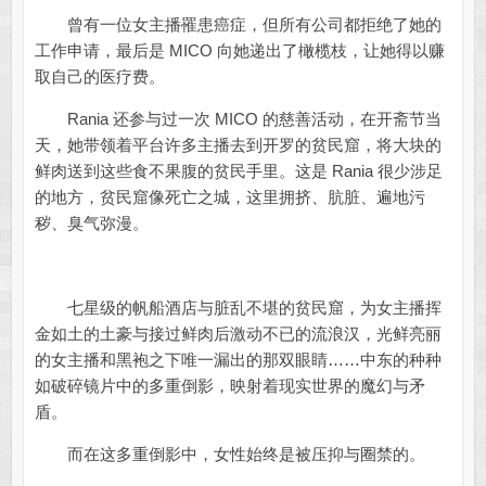
曾有一位女主播罹患癌症，但所有公司都拒绝了她的
工作申请，最后是 MICO 向她递出了橄榄枝，让她得以赚
取自己的医疗费。
Rania 还参与过一次 MICO 的慈善活动，在开斋节当
天，她带领着平台许多主播去到开罗的贫民窟，将大块的
鲜肉送到这些食不果腹的贫民手里。这是 Rania 很少涉足
的地方，贫民窟像死亡之城，这里拥挤、肮脏、遍地污
秽、臭气弥漫。
七星级的帆船酒店与脏乱不堪的贫民窟，为女主播挥
金如土的土豪与接过鲜肉后激动不已的流浪汉，光鲜亮丽
的女主播和黑袍之下唯一漏出的那双眼睛……中东的种种
如破碎镜片中的多重倒影，映射着现实世界的魔幻与矛
盾。
而在这多重倒影中，女性始终是被压抑与圈禁的。