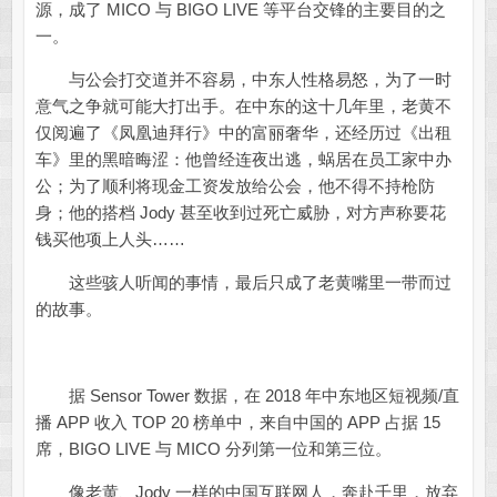
源，成了 MICO 与 BIGO LIVE 等平台交锋的主要目的之
一。
与公会打交道并不容易，中东人性格易怒，为了一时
意气之争就可能大打出手。在中东的这十几年里，老黄不
仅阅遍了《凤凰迪拜行》中的富丽奢华，还经历过《出租
车》里的黑暗晦涩：他曾经连夜出逃，蜗居在员工家中办
公；为了顺利将现金工资发放给公会，他不得不持枪防
身；他的搭档 Jody 甚至收到过死亡威胁，对方声称要花
钱买他项上人头……
这些骇人听闻的事情，最后只成了老黄嘴里一带而过
的故事。
据 Sensor Tower 数据，在 2018 年中东地区短视频/直
播 APP 收入 TOP 20 榜单中，来自中国的 APP 占据 15
席，BIGO LIVE 与 MICO 分列第一位和第三位。
像老黄、Jody 一样的中国互联网人，奔赴千里，放弃