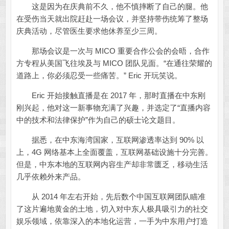
这是因为在庆典前不久，他不慎摔断了自己的腿。他
在受伤当天就出院赶赴一场会议，并坚持带伤统筹了整场
庆典活动，尽管医生要求他休养至少三周。
那场会议是一次与 MICO 重要合作公会的会晤，合作
方专程从美国飞往埃及与 MICO 团队见面。“在通往荣耀的
道路上，你必须忍受一些痛苦。” Eric 开玩笑说。
Eric 开始接触直播是在 2017 年，那时直播在中东刚
刚兴起，他对这一新事物充满了兴趣，并选定了“直播内容
中的技术和法律保护”作为自己的硕士论文题目。
据悉，在中东海湾国家，互联网渗透率达到 90% 以
上，4G 网络基本上全面覆盖，互联网基础设施十分完善。
但是，中东本地的互联网内容生产却非常匮乏，移动生活
几乎依赖外来产品。
从 2014 年左右开始，先后数个中国互联网团队瞄准
了这片遍地黄金的土地，切入对中东人极具吸引力的社交
娱乐领域，依靠深入的本地化运营，一手为中东用户打造