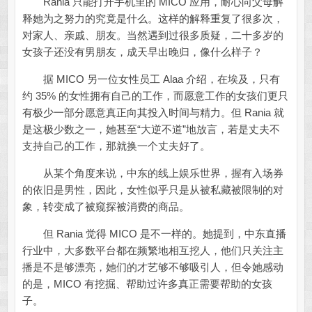
Rania 只能打开手机里的 MICO 应用，耐心向父母解
释她为之努力的究竟是什么。这样的解释重复了很多次，
对家人、亲戚、朋友。当然遇到过很多质疑，二十多岁的
女孩子还没有男朋友，成天早出晚归，像什么样子？
据 MICO 另一位女性员工 Alaa 介绍，在埃及，只有
约 35% 的女性拥有自己的工作，而愿意工作的女孩们更只
有极少一部分愿意真正向其投入时间与精力。但 Rania 就
是这极少数之一，她甚至“大逆不道”地放言，若是丈夫不
支持自己的工作，那就换一个丈夫好了。
从某个角度来说，中东的线上娱乐世界，握有入场券
的依旧是男性，因此，女性似乎只是从被私藏被限制的对
象，转变成了被窥探被消费的商品。
但 Rania 觉得 MICO 是不一样的。她提到，中东直播
行业中，大多数平台都在频繁地相互挖人，他们只关注主
播是不是够漂亮，她们的才艺够不够吸引人，但令她感动
的是，MICO 有挖掘、帮助过许多真正需要帮助的女孩
子。