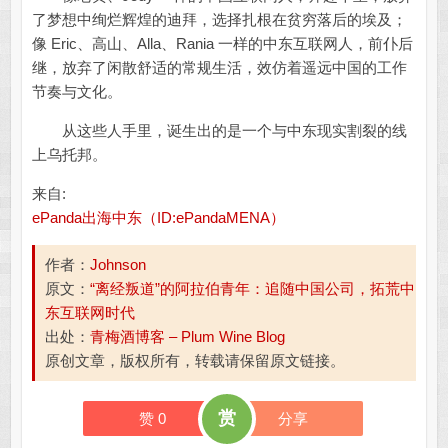
了梦想中绚烂辉煌的迪拜，选择扎根在贫穷落后的埃及；
像 Eric、高山、Alla、Rania 一样的中东互联网人，前仆后
继，放弃了闲散舒适的常规生活，效仿着遥远中国的工作
节奏与文化。
从这些人手里，诞生出的是一个与中东现实割裂的线
上乌托邦。
来自:
ePanda出海中东（ID:ePandaMENA）
作者：
Johnson
原文：
“离经叛道”的阿拉伯青年：追随中国公司，拓荒中
东互联网时代
出处：
青梅酒博客 – Plum Wine Blog
原创文章，版权所有，转载请保留原文链接。
赏
赞
0
分享