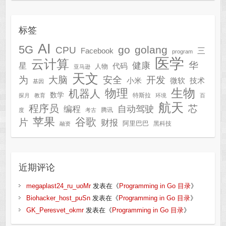
标签
AI
5G
go
golang
CPU
三
Facebook
program
医学
云计算
华
健康
星
代码
人物
亚马逊
天文
为
开发
大脑
安全
技术
小米
微软
基因
生物
物理
机器人
数学
特斯拉
探月
教育
环境
百
航天
程序员
芯
自动驾驶
编程
腾讯
度
考古
苹果
谷歌
片
财报
阿里巴巴
黑科技
融资
近期评论
megaplast24_ru_uoMr
发表在《
Programming in Go 目录
》
Biohacker_host_puSn
发表在《
Programming in Go 目录
》
GK_Peresvet_okmr
发表在《
Programming in Go 目录
》