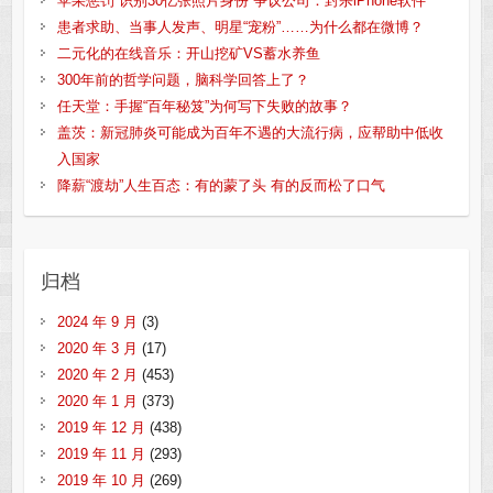
苹果惩罚“识别30亿张照片身份”争议公司：封杀iPhone软件
患者求助、当事人发声、明星“宠粉”……为什么都在微博？
二元化的在线音乐：开山挖矿VS蓄水养鱼
300年前的哲学问题，脑科学回答上了？
任天堂：手握“百年秘笈”为何写下失败的故事？
盖茨：新冠肺炎可能成为百年不遇的大流行病，应帮助中低收
入国家
降薪“渡劫”人生百态：有的蒙了头 有的反而松了口气
归档
2024 年 9 月
(3)
2020 年 3 月
(17)
2020 年 2 月
(453)
2020 年 1 月
(373)
2019 年 12 月
(438)
2019 年 11 月
(293)
2019 年 10 月
(269)