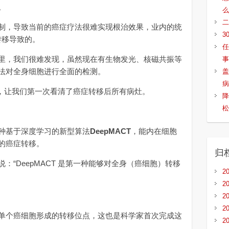
。
么
二
，导致当前的癌症疗法很难实现根治效果，业内的统
3
转移导致的。
任
，我们很难发现，虽然现在有生物发光、核磁共振等
事
法对全身细胞进行全面的检测。
盖
病
，让我们第一次看清了癌症转移后所有病灶。
降
松
基于深度学习的新型算法
DeepMACT
，能内在细胞
的癌症转移。
归
说：“DeepMACT 是第一种能够对全身（癌细胞）转移
2
2
2
2
个癌细胞形成的转移位点，这也是科学家首次完成这
2