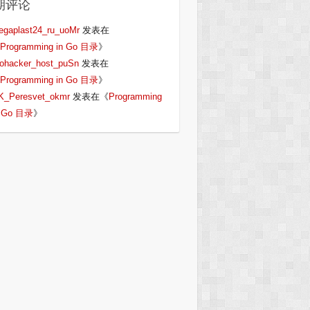
期评论
egaplast24_ru_uoMr
发表在
Programming in Go 目录
》
iohacker_host_puSn
发表在
Programming in Go 目录
》
K_Peresvet_okmr
发表在《
Programming
n Go 目录
》