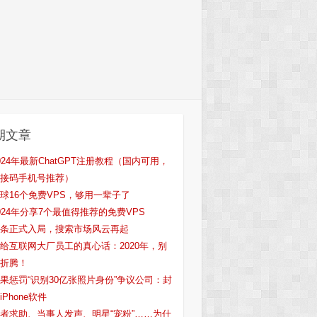
期文章
024年最新ChatGPT注册教程（国内可用，
接码手机号推荐）
球16个免费VPS，够用一辈子了
024年分享7个最值得推荐的免费VPS
条正式入局，搜索市场风云再起
给互联网大厂员工的真心话：2020年，别
折腾！
果惩罚“识别30亿张照片身份”争议公司：封
iPhone软件
者求助、当事人发声、明星“宠粉”……为什