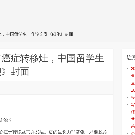
灶，中国留学生一作论文登《细胞》封面
有癌症转移灶，中国留学生
近
胞》封面
2
含
全
2
头
写
瞎
苹
难治？
杀
在于转移及其并发症。它的生长力非常强，只要脱落
患