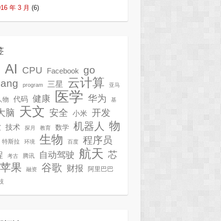
016 年 3 月
(6)
签
AI
G
go
CPU
Facebook
云计算
lang
三星
program
亚马
医学
华为
健康
代码
人物
基
天文
开发
大脑
安全
小米
物
机器人
技术
软
数学
探月
教育
生物
程序员
特斯拉
环境
百度
航天
芯
自动驾驶
程
腾讯
考古
苹果
谷歌
财报
阿里巴巴
融资
技