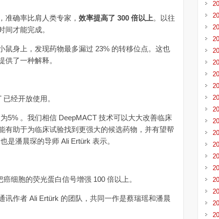
2
2
准确率比肩人类专家，
效率提高了 300 倍以上
。以往
2
时间才能完成。
2
身上，发现药物最多漏过 23% 的转移位点。这也
2
提供了一种解释。
2
2
2
2
T 已经开放使用。
2
% 。我们相信 DeepMACT 技术可以大大改善临床
2
能有助于为临床试验找到更强大的候选药物，并有望帮
2
晨琛的导师 Ali Ertürk 表示。
2
2
2
把癌细胞的荧光蛋白信号增强 100 倍以上。
2
2
作者 Ali Ertürk 的团队，共同一作是蔡瑞瑶和潘晨
2
2