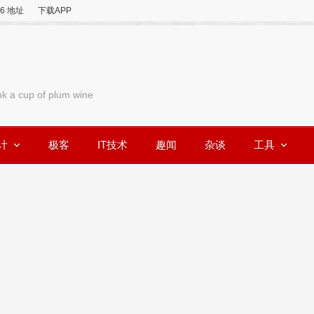
v6 地址
下载APP
nk a cup of plum wine
计
极客
IT技术
趣闻
杂谈
工具