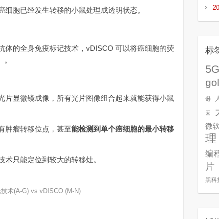
2
细胞已经发生转移的小鼠处理成透明状态。
的全身免疫标记技术，vDISCO 可以将癌细胞的荧
标
）。
5
go
片显微镜成像，所有光片图像组合起来就能获得小鼠
逊
因
微
有肿瘤转移位点，甚至
能检测到单个癌细胞的最小转移
理
编
术只能定位到较大的转移灶。
片
黑科
(A-G) vs vDISCO (M-N)