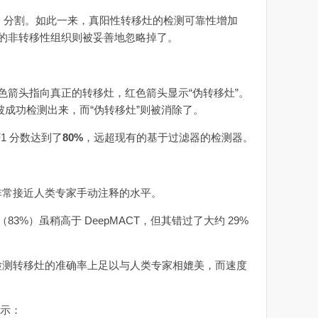
D 分割。如此一来，真阳性转移灶的检测可靠性增加
的非转移性组织则被妥善地忽略掉了。
箭头指向真正的转移灶，红色箭头显示“伪转移灶”。
灶被成功检测出来，而“伪转移灶”则被消除了。
1 分数达到了
80%
，远超现有的基于过滤器的检测器。
非常接近人类专家手动注释的水平。
）虽稍高于 DeepMACT，但其错过了大约 29%
在检测转移灶的准确率上足以与人类专家相媲美，而速度
表示：