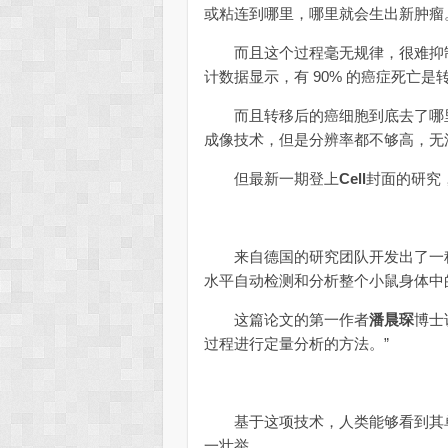
或粘连到哪里，哪里就会生出新肿瘤
而且这个过程毫无规律，很难抑制
计数据显示，有 90% 的癌症死亡是
而且转移后的癌细胞到底去了哪里
成像技术，但是分辨率都不够高，无
但最新一期登上
Cell
封面的研究
来自德国的研究团队开发出了一种
水平自动检测和分析整个小鼠身体中
这篇论文的第一作者
潘晨琛
博士
过程进行定量分析的方法。”
基于这项技术，人类能够看到其单
一壮举。