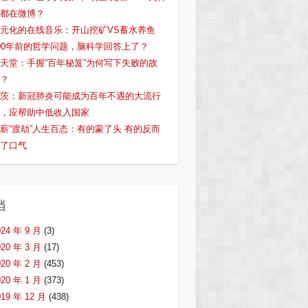
都在微博？
元化的在线音乐：开山挖矿VS蓄水养鱼
00年前的哲学问题，脑科学回答上了？
天堂：手握“百年秘笈”为何写下失败的故
？
茨：新冠肺炎可能成为百年不遇的大流行
，应帮助中低收入国家
薪“渡劫”人生百态：有的蒙了头 有的反而
了口气
档
024 年 9 月
(3)
020 年 3 月
(17)
020 年 2 月
(453)
020 年 1 月
(373)
019 年 12 月
(438)