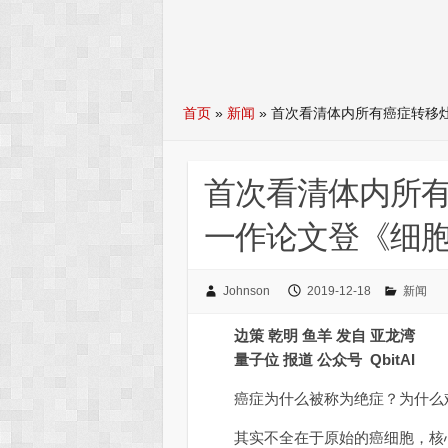
首页
»
新闻
»
首次看清体内所有癌症转移
首次看清体内所
一作论文登《细
Johnson
2019-12-18
新闻
边策 乾明 鱼羊 发自 亚龙湾
量子位 报道 公众号 QbitAI
癌症为什么被称为绝症？为什么
其实不全在于原始的癌细胞，核心