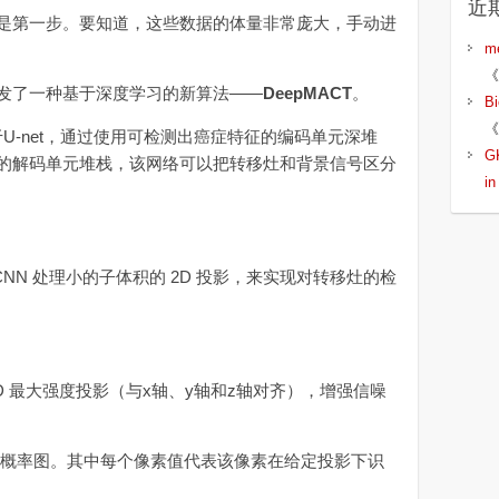
近
第一步。要知道，这些数据的体量非常庞大，手动进
m
《
了一种基于深度学习的新算法——
DeepMACT
。
B
《
-net，通过使用可检测出癌症特征的编码单元深堆
G
的解码单元堆栈，该网络可以把转移灶和背景信号区分
i
CNN 处理小的子体积的 2D 投影，来实现对转移灶的检
 最大强度投影（与x轴、y轴和z轴对齐），增强信噪
D 概率图。其中每个像素值代表该像素在给定投影下识